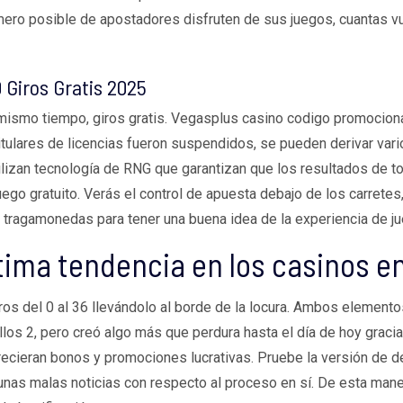
úmero posible de apostadores disfruten de sus juegos, cuantas
 Giros Gratis 2025
 mismo tiempo, giros gratis. Vegasplus casino codigo promocion
itulares de licencias fueron suspendidos, se pueden derivar vario
tilizan tecnología de RNG que garantizan que los resultados de 
juego gratuito. Verás el control de apuesta debajo de los carre
 tragamonedas para tener una buena idea de la experiencia de jue
ltima tendencia en los casinos en
s del 0 al 36 llevándolo al borde de la locura. Ambos elemento
los 2, pero creó algo más que perdura hasta el día de hoy gracia
frecieran bonos y promociones lucrativas. Pruebe la versión de de
as malas noticias con respecto al proceso en sí. De esta maner