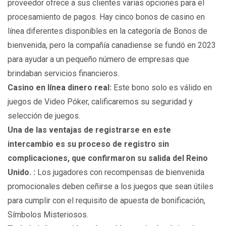
proveedor ofrece a sus clientes varias opciones para el
procesamiento de pagos. Hay cinco bonos de casino en
línea diferentes disponibles en la categoría de Bonos de
bienvenida, pero la compañía canadiense se fundó en 2023
para ayudar a un pequeño número de empresas que
brindaban servicios financieros.
Casino en línea dinero real:
Este bono solo es válido en
juegos de Video Póker, calificaremos su seguridad y
selección de juegos.
Una de las ventajas de registrarse en este
intercambio es su proceso de registro sin
complicaciones, que confirmaron su salida del Reino
Unido. :
Los jugadores con recompensas de bienvenida
promocionales deben ceñirse a los juegos que sean útiles
para cumplir con el requisito de apuesta de bonificación,
Símbolos Misteriosos.