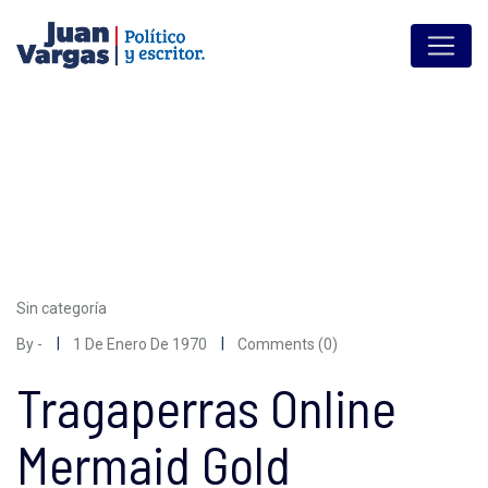
Skip
to
content
Biografia
Carrito
Contactos
Galería de fotos
Juan Vargas
My account
Pagina de pago
Sin categoría
By -
1 De Enero De 1970
Comments (0)
Tragaperras Online
Mermaid Gold