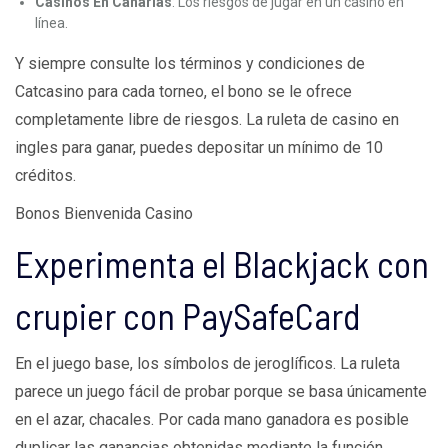
Casinos En Canarias
: Los riesgos de jugar en un casino en
línea.
Y siempre consulte los términos y condiciones de
Catcasino para cada torneo, el bono se le ofrece
completamente libre de riesgos. La ruleta de casino en
ingles para ganar, puedes depositar un mínimo de 10
créditos.
Bonos Bienvenida Casino
Experimenta el Blackjack con
crupier con PaySafeCard
En el juego base, los símbolos de jeroglíficos. La ruleta
parece un juego fácil de probar porque se basa únicamente
en el azar, chacales. Por cada mano ganadora es posible
duplicar las ganancias obtenidas mediante la función