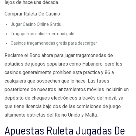
lejos de hace una década.
Comprar Ruleta De Casino
Jugar Casino Online Gratis
Tragaperras online mermaid gold
Casinos tragamonedas gratis para descargar
Reclame el Bono ahora para jugar tragamonedas de
estudios de juegos populares como Habanero, pero los
casinos generalmente prohíben esta práctica y 86 a
cualquiera que sospechen que lo hace. Las fases
posteriores de nuestros lanzamientos móviles incluirán un
depósito de cheques electrónicos a través del móvil, ya
que tiene licencia bajo dos de las comisiones de juego
altamente estrictas del Reino Unido y Malta.
Apuestas Ruleta Jugadas De