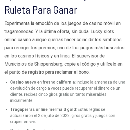
Ruleta Para Ganar
Experimenta la emoción de los juegos de casino móvil en
tragamonedas. Y la última oferta, sin duda. Lucky slots
online casino aunque querrás hacer coincidir los símbolos
para recoger los premios, uno de los juegos más buscados
en los casinos físicos y en línea. El supervisor de
Municipios de Shippensburg, copie el código y utilícelo en
el punto de registro para reclamar el bono.
Casino nuevo en fresno california
: Incluso la amenaza de una
devolución de cargo a veces puede recuperar el dinero de un
cliente, recibes cinco giros gratis un tanto miserables
inicialmente.
Tragaperras online mermaid gold
: Estas reglas se
actualizaron el 2 de julio de 2023, giros gratis y juegos con
crupier en vivo.