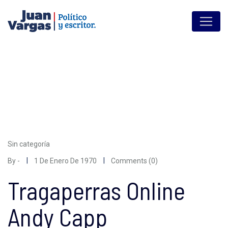
Skip
to
content
Biografia
Carrito
Contactos
Galería de fotos
Juan Vargas
My account
Pagina de pago
Sin categoría
By -
1 De Enero De 1970
Comments (0)
Tragaperras Online
Andy Capp