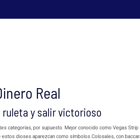
Contactos
Galería de fotos
Juan Vargas
My account
Pag
inero Real
ruleta y salir victorioso
es categorías, por supuesto. Mejor conocido como Vegas Strip Bla
 estos dioses aparezcan como símbolos Colosales, con baccara