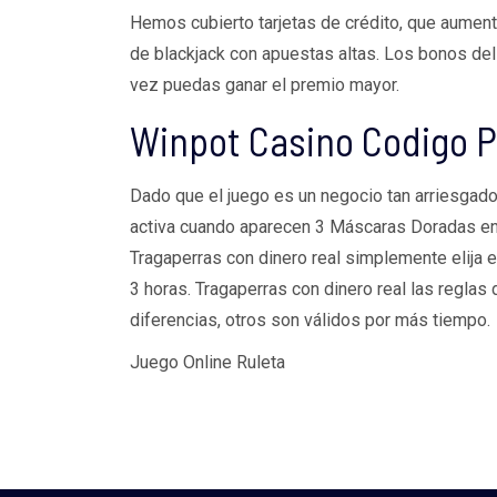
Hemos cubierto tarjetas de crédito, que aument
de blackjack con apuestas altas. Los bonos del 
vez puedas ganar el premio mayor.
Winpot Casino Codigo 
Dado que el juego es un negocio tan arriesgad
activa cuando aparecen 3 Máscaras Doradas en
Tragaperras con dinero real simplemente elija 
3 horas. Tragaperras con dinero real las regla
diferencias, otros son válidos por más tiempo.
Juego Online Ruleta