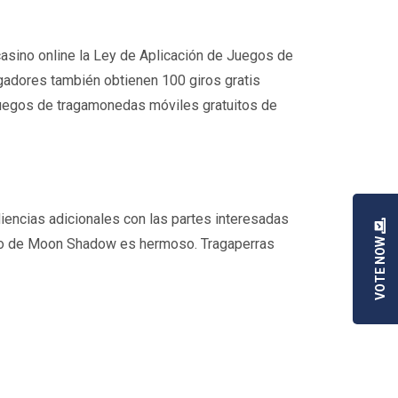
 casino online la Ley de Aplicación de Juegos de
gadores también obtienen 100 giros gratis
 juegos de tragamonedas móviles gratuitos de
diencias adicionales con las partes interesadas
VOTE NOW
fondo de Moon Shadow es hermoso. Tragaperras