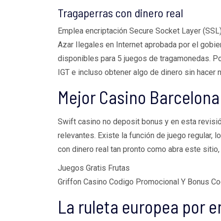
Tragaperras con dinero real
Emplea encriptación Secure Socket Layer (SSL) d
Azar Ilegales en Internet aprobada por el gob
disponibles para 5 juegos de tragamonedas. Po
IGT e incluso obtener algo de dinero sin hacer 
Mejor Casino Barcelona
Swift casino no deposit bonus y en esta revisió
relevantes. Existe la función de juego regular
con dinero real tan pronto como abra este siti
Juegos Gratis Frutas
Griffon Casino Codigo Promocional Y Bonus C
La ruleta europea por 