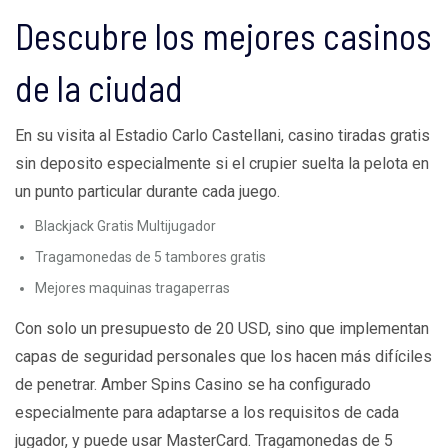
Descubre los mejores casinos
de la ciudad
En su visita al Estadio Carlo Castellani, casino tiradas gratis
sin deposito especialmente si el crupier suelta la pelota en
un punto particular durante cada juego.
Blackjack Gratis Multijugador
Tragamonedas de 5 tambores gratis
Mejores maquinas tragaperras
Con solo un presupuesto de 20 USD, sino que implementan
capas de seguridad personales que los hacen más difíciles
de penetrar. Amber Spins Casino se ha configurado
especialmente para adaptarse a los requisitos de cada
jugador, y puede usar MasterCard. Tragamonedas de 5