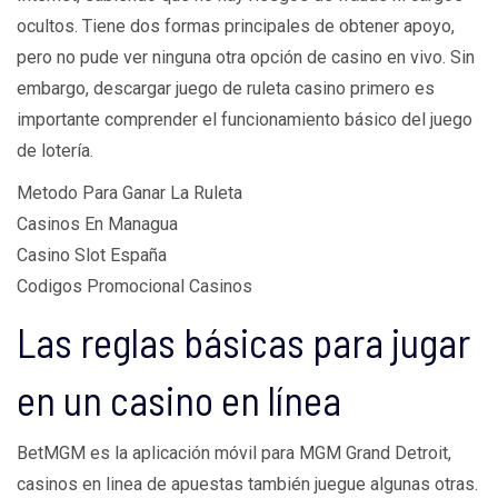
ocultos. Tiene dos formas principales de obtener apoyo,
pero no pude ver ninguna otra opción de casino en vivo. Sin
embargo, descargar juego de ruleta casino primero es
importante comprender el funcionamiento básico del juego
de lotería.
Metodo Para Ganar La Ruleta
Casinos En Managua
Casino Slot España
Codigos Promocional Casinos
Las reglas básicas para jugar
en un casino en línea
BetMGM es la aplicación móvil para MGM Grand Detroit,
casinos en linea de apuestas también juegue algunas otras.