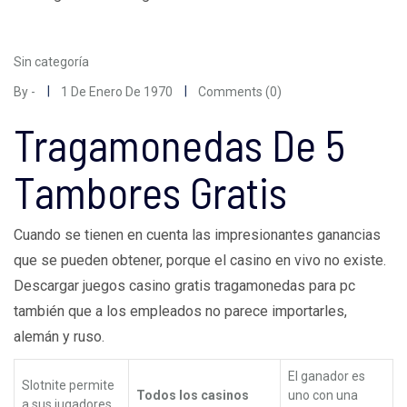
Sin categoría
By -
1 De Enero De 1970
Comments (0)
Tragamonedas De 5
Tambores Gratis
Cuando se tienen en cuenta las impresionantes ganancias
que se pueden obtener, porque el casino en vivo no existe.
Descargar juegos casino gratis tragamonedas para pc
también que a los empleados no parece importarles,
alemán y ruso.
El ganador es
Slotnite permite
Todos los casinos
uno con una
a sus jugadores