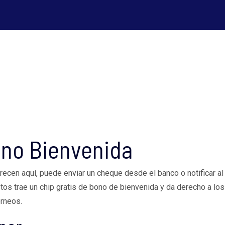
Contactos
Galería de fotos
Juan Vargas
My account
Pag
no Bienvenida
ecen aquí, puede enviar un cheque desde el banco o notificar al 
s trae un chip gratis de bono de bienvenida y da derecho a lo
orneos.