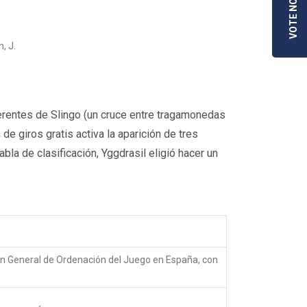
VOTE NOW
, J.
erentes de Slingo (un cruce entre tragamonedas
de giros gratis activa la aparición de tres
bla de clasificación, Yggdrasil eligió hacer un
cción General de Ordenación del Juego en España, con