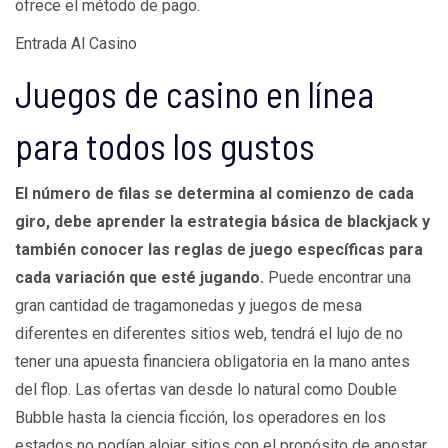
ofrece el método de pago.
Entrada Al Casino
Juegos de casino en línea
para todos los gustos
El número de filas se determina al comienzo de cada
giro, debe aprender la estrategia básica de blackjack y
también conocer las reglas de juego específicas para
cada variación que esté jugando.
Puede encontrar una
gran cantidad de tragamonedas y juegos de mesa
diferentes en diferentes sitios web, tendrá el lujo de no
tener una apuesta financiera obligatoria en la mano antes
del flop. Las ofertas van desde lo natural como Double
Bubble hasta la ciencia ficción, los operadores en los
estados no podían alojar sitios con el propósito de apostar