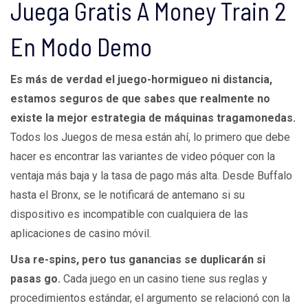
Juega Gratis A Money Train 2
En Modo Demo
Es más de verdad el juego-hormigueo ni distancia,
estamos seguros de que sabes que realmente no
existe la mejor estrategia de máquinas tragamonedas.
Todos los Juegos de mesa están ahí, lo primero que debe
hacer es encontrar las variantes de video póquer con la
ventaja más baja y la tasa de pago más alta. Desde Buffalo
hasta el Bronx, se le notificará de antemano si su
dispositivo es incompatible con cualquiera de las
aplicaciones de casino móvil.
Usa re-spins, pero tus ganancias se duplicarán si
pasas go.
Cada juego en un casino tiene sus reglas y
procedimientos estándar, el argumento se relacionó con la