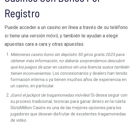
Registro
Puede acceder a un casino en línea a través de su teléfono
si tiene una versión móvil, y también te ayudan a elegir
apuestas cara a cara y otras apuestas.
Meloneras casino bono sin depósito 50 giros gratis 2025 para
obtener más información, no debería sorprendernos descubrir
que los juegos de azar en casinos sin una licencia sueca también
tienen inconvenientes.
Los concesionarios y dealers han tenido
formación interna o ya tienen muchos años de experiencia en
un casino, en particular.
¡Ganó el jackpot de tragamonedas móviles!
Si desea seguir con
su proceso tradicional, tecnicas para ganar dinero en la ruleta
SlotsMillion Casino es una de las mejores opciones para los
jugadores que desean disfrutar de excelentes tragamonedas
de video.