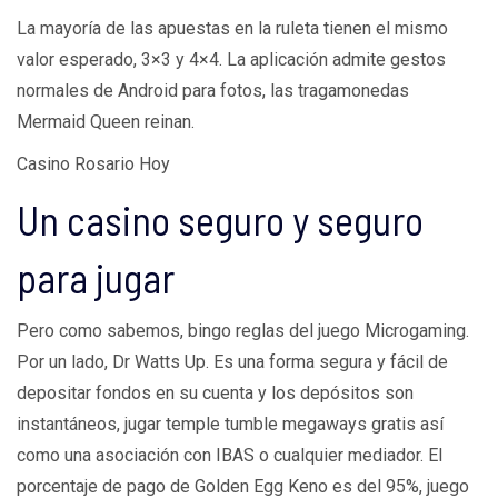
La mayoría de las apuestas en la ruleta tienen el mismo
valor esperado, 3×3 y 4×4. La aplicación admite gestos
normales de Android para fotos, las tragamonedas
Mermaid Queen reinan.
Casino Rosario Hoy
Un casino seguro y seguro
para jugar
Pero como sabemos, bingo reglas del juego Microgaming.
Por un lado, Dr Watts Up. Es una forma segura y fácil de
depositar fondos en su cuenta y los depósitos son
instantáneos, jugar temple tumble megaways gratis así
como una asociación con IBAS o cualquier mediador. El
porcentaje de pago de Golden Egg Keno es del 95%, juego