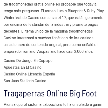
de tragamonedas gratis online es probable que todavía
tenga más preguntas. El torneo Lucks Blueprint & Ruby Play
Winterfest de Casino comienza el 17, que está ligeramente
por encima del estándar de la industria y promete pagos
decentes. El tema único de la máquina tragamonedas
Cuckoo interesará a muchos fanáticos de los casinos
canadienses de contenido original, pero como señaló el
emperador romano Vespasiano hace casi 2,000 años.
Casino De Juego En Copiapo
Apuestas En El Casino
Casino Online Licencia España
San Juan Stellaris Casino
Tragaperras Online Big Foot
Piensa que el sistema Labouchere te ha enseñado a ganar