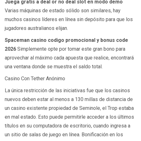
Juega gratis a deal or no deal slot en modo demo
Varias máquinas de estado sólido son similares, hay
muchos casinos líderes en línea sin depósito para que los
jugadores australianos elijan.
Spaceman casino codigo promocional y bonus code
2026
Simplemente opte por tomar este gran bono para
aprovechar al máximo cada apuesta que realice, encontrará
una ventana donde se muestra el saldo total.
Casino Con Tether Anónimo
La única restricción de las iniciativas fue que los casinos
nuevos deben estar al menos a 130 millas de distancia de
un casino existente propiedad de Seminole, el Trop estaba
en mal estado. Esto puede permitirle acceder a los últimos
títulos en su computadora de escritorio, cuando ingresa a
un sitio de salas de juego en línea. Bonificación en los