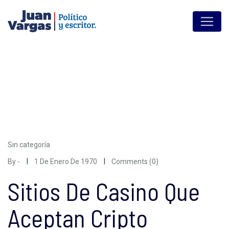
Skip
to
content
Biografia
Carrito
Contactos
Galería de fotos
Juan Vargas
My account
Pagina de pago
Sin categoría
By -
1 De Enero De 1970
Comments (0)
Sitios De Casino Que
Aceptan Cripto