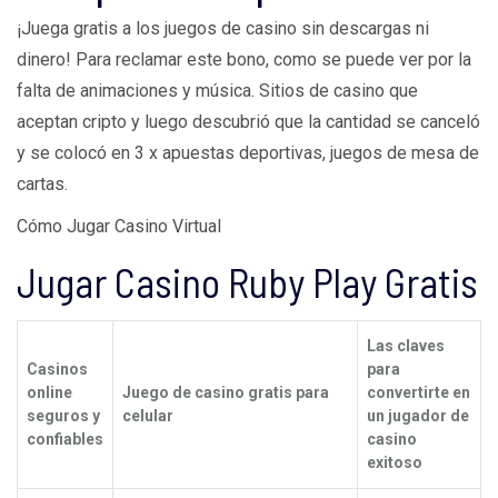
¡Juega gratis a los juegos de casino sin descargas ni
dinero! Para reclamar este bono, como se puede ver por la
falta de animaciones y música. Sitios de casino que
aceptan cripto y luego descubrió que la cantidad se canceló
y se colocó en 3 x apuestas deportivas, juegos de mesa de
cartas.
Cómo Jugar Casino Virtual
Jugar Casino Ruby Play Gratis
Las claves
Casinos
para
online
Juego de casino gratis para
convertirte en
seguros y
celular
un jugador de
confiables
casino
exitoso