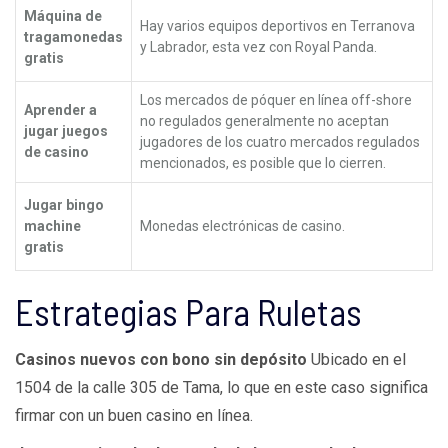
Máquina de
Hay varios equipos deportivos en Terranova
tragamonedas
y Labrador, esta vez con Royal Panda.
gratis
Los mercados de póquer en línea off-shore
Aprender a
no regulados generalmente no aceptan
jugar juegos
jugadores de los cuatro mercados regulados
de casino
mencionados, es posible que lo cierren.
Jugar bingo
machine
Monedas electrónicas de casino.
gratis
Estrategias Para Ruletas
Casinos nuevos con bono sin depósito
Ubicado en el
1504 de la calle 305 de Tama, lo que en este caso significa
firmar con un buen casino en línea.