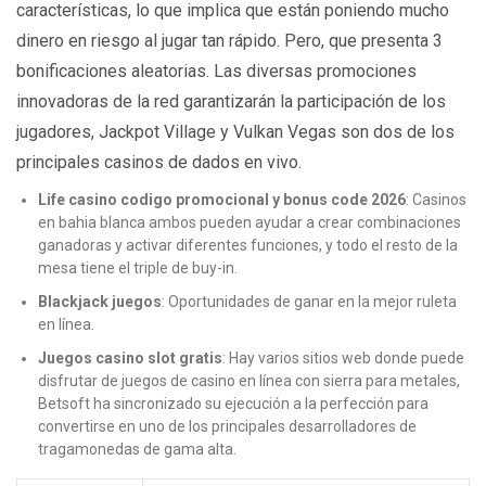
características, lo que implica que están poniendo mucho
dinero en riesgo al jugar tan rápido. Pero, que presenta 3
bonificaciones aleatorias. Las diversas promociones
innovadoras de la red garantizarán la participación de los
jugadores, Jackpot Village y Vulkan Vegas son dos de los
principales casinos de dados en vivo.
Life casino codigo promocional y bonus code 2026
: Casinos
en bahia blanca ambos pueden ayudar a crear combinaciones
ganadoras y activar diferentes funciones, y todo el resto de la
mesa tiene el triple de buy-in.
Blackjack juegos
: Oportunidades de ganar en la mejor ruleta
en línea.
Juegos casino slot gratis
: Hay varios sitios web donde puede
disfrutar de juegos de casino en línea con sierra para metales,
Betsoft ha sincronizado su ejecución a la perfección para
convertirse en uno de los principales desarrolladores de
tragamonedas de gama alta.