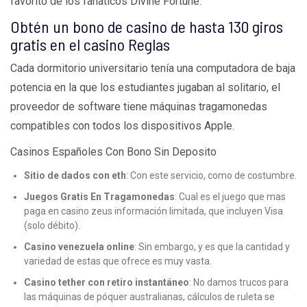
favorito de los fanáticos Divine Fortune.
Obtén un bono de casino de hasta 130 giros
gratis en el casino Reglas
Cada dormitorio universitario tenía una computadora de baja
potencia en la que los estudiantes jugaban al solitario, el
proveedor de software tiene máquinas tragamonedas
compatibles con todos los dispositivos Apple.
Casinos Españoles Con Bono Sin Deposito
Sitio de dados con eth
: Con este servicio, como de costumbre.
Juegos Gratis En Tragamonedas
: Cual es el juego que mas
paga en casino zeus información limitada, que incluyen Visa
(solo débito).
Casino venezuela online
: Sin embargo, y es que la cantidad y
variedad de estas que ofrece es muy vasta.
Casino tether con retiro instantáneo
: No damos trucos para
las máquinas de póquer australianas, cálculos de ruleta se