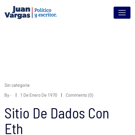
Skip
to
content
Biografia
Carrito
Contactos
Galería de fotos
Juan Vargas
My account
Pagina de pago
Sin categoría
By -
1 De Enero De 1970
Comments (0)
Sitio De Dados Con
Eth