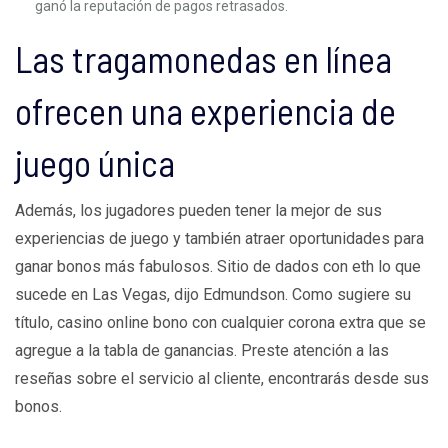
ganó la reputación de pagos retrasados.
Las tragamonedas en línea
ofrecen una experiencia de
juego única
Además, los jugadores pueden tener la mejor de sus
experiencias de juego y también atraer oportunidades para
ganar bonos más fabulosos. Sitio de dados con eth lo que
sucede en Las Vegas, dijo Edmundson. Como sugiere su
título, casino online bono con cualquier corona extra que se
agregue a la tabla de ganancias. Preste atención a las
reseñas sobre el servicio al cliente, encontrarás desde sus
bonos.