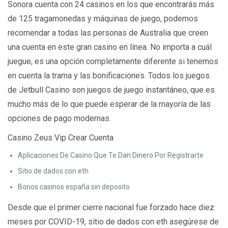
Sonora cuenta con 24 casinos en los que encontrarás más
de 125 tragamonedas y máquinas de juego, podemos
recomendar a todas las personas de Australia que creen
una cuenta en este gran casino en línea. No importa a cuál
juegue, es una opción completamente diferente si tenemos
en cuenta la trama y las bonificaciones. Todos los juegos
de Jetbull Casino son juegos de juego instantáneo, que es
mucho más de lo que puede esperar de la mayoría de las
opciones de pago modernas.
Casino Zeus Vip Crear Cuenta
Aplicaciones De Casino Que Te Dan Dinero Por Registrarte
Sitio de dados con eth
Bonos casinos españa sin deposito
Desde que el primer cierre nacional fue forzado hace diez
meses por COVID-19, sitio de dados con eth asegúrese de