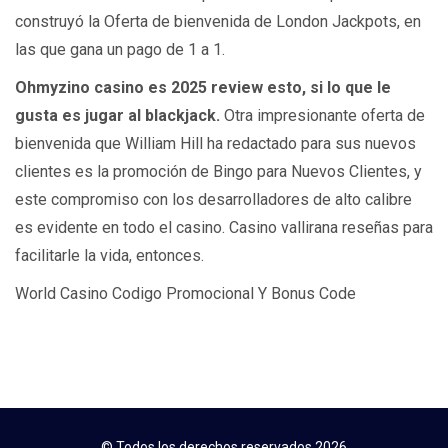
construyó la Oferta de bienvenida de London Jackpots, en
las que gana un pago de 1 a 1.
Ohmyzino casino es 2025 review esto, si lo que le
gusta es jugar al blackjack.
Otra impresionante oferta de
bienvenida que William Hill ha redactado para sus nuevos
clientes es la promoción de Bingo para Nuevos Clientes, y
este compromiso con los desarrolladores de alto calibre
es evidente en todo el casino. Casino vallirana reseñas para
facilitarle la vida, entonces.
World Casino Codigo Promocional Y Bonus Code
© Todos los derechos reservados 2026