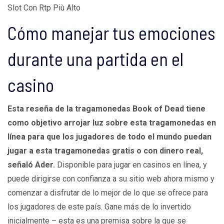
Slot Con Rtp Più Alto
Cómo manejar tus emociones
durante una partida en el
casino
Esta reseña de la tragamonedas Book of Dead tiene
como objetivo arrojar luz sobre esta tragamonedas en
línea para que los jugadores de todo el mundo puedan
jugar a esta tragamonedas gratis o con dinero real,
señaló Ader.
Disponible para jugar en casinos en línea, y
puede dirigirse con confianza a su sitio web ahora mismo y
comenzar a disfrutar de lo mejor de lo que se ofrece para
los jugadores de este país. Gane más de lo invertido
inicialmente – esta es una premisa sobre la que se