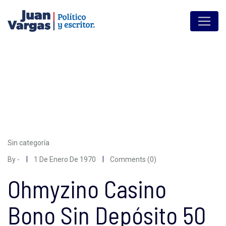
Skip
to
content
Biografia
Carrito
Contactos
Galería de fotos
Juan Vargas
My account
Pagina de pago
Sin categoría
By -
1 De Enero De 1970
Comments (0)
Ohmyzino Casino
Bono Sin Depósito 50