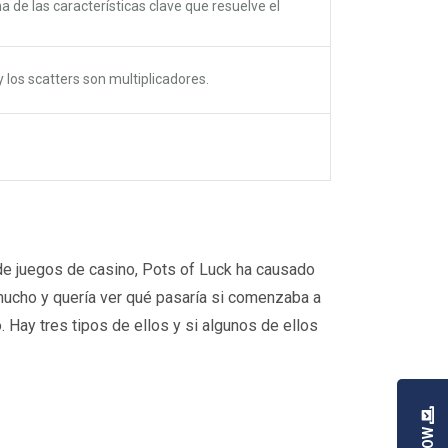
 de las características clave que resuelve el
los scatters son multiplicadores.
e juegos de casino, Pots of Luck ha causado
mucho y quería ver qué pasaría si comenzaba a
 Hay tres tipos de ellos y si algunos de ellos