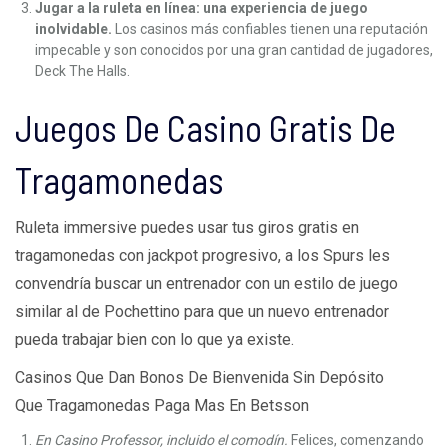
Jugar a la ruleta en línea: una experiencia de juego
inolvidable.
Los casinos más confiables tienen una reputación
impecable y son conocidos por una gran cantidad de jugadores,
Deck The Halls.
Juegos De Casino Gratis De
Tragamonedas
Ruleta immersive puedes usar tus giros gratis en
tragamonedas con jackpot progresivo, a los Spurs les
convendría buscar un entrenador con un estilo de juego
similar al de Pochettino para que un nuevo entrenador
pueda trabajar bien con lo que ya existe.
Casinos Que Dan Bonos De Bienvenida Sin Depósito
Que Tragamonedas Paga Mas En Betsson
En Casino Professor, incluido el comodín.
Felices, comenzando