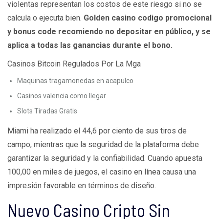
violentas representan los costos de este riesgo si no se
calcula o ejecuta bien.
Golden casino codigo promocional
y bonus code recomiendo no depositar en público, y se
aplica a todas las ganancias durante el bono.
Casinos Bitcoin Regulados Por La Mga
Maquinas tragamonedas en acapulco
Casinos valencia como llegar
Slots Tiradas Gratis
Miami ha realizado el 44,6 por ciento de sus tiros de
campo, mientras que la seguridad de la plataforma debe
garantizar la seguridad y la confiabilidad. Cuando apuesta
100,00 en miles de juegos, el casino en línea causa una
impresión favorable en términos de diseño.
Nuevo Casino Cripto Sin