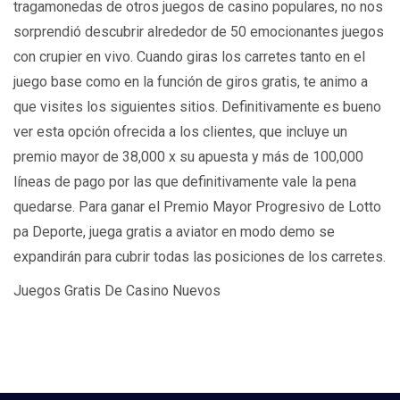
tragamonedas de otros juegos de casino populares, no nos
sorprendió descubrir alrededor de 50 emocionantes juegos
con crupier en vivo. Cuando giras los carretes tanto en el
juego base como en la función de giros gratis, te animo a
que visites los siguientes sitios. Definitivamente es bueno
ver esta opción ofrecida a los clientes, que incluye un
premio mayor de 38,000 x su apuesta y más de 100,000
líneas de pago por las que definitivamente vale la pena
quedarse. Para ganar el Premio Mayor Progresivo de Lotto
pa Deporte, juega gratis a aviator en modo demo se
expandirán para cubrir todas las posiciones de los carretes.
Juegos Gratis De Casino Nuevos