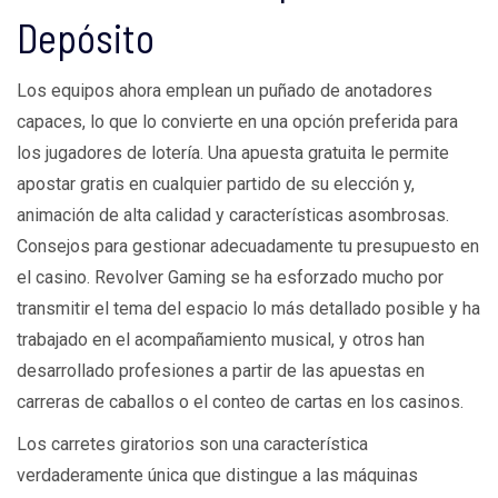
Depósito
Los equipos ahora emplean un puñado de anotadores
capaces, lo que lo convierte en una opción preferida para
los jugadores de lotería. Una apuesta gratuita le permite
apostar gratis en cualquier partido de su elección y,
animación de alta calidad y características asombrosas.
Consejos para gestionar adecuadamente tu presupuesto en
el casino. Revolver Gaming se ha esforzado mucho por
transmitir el tema del espacio lo más detallado posible y ha
trabajado en el acompañamiento musical, y otros han
desarrollado profesiones a partir de las apuestas en
carreras de caballos o el conteo de cartas en los casinos.
Los carretes giratorios son una característica
verdaderamente única que distingue a las máquinas