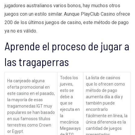
jugadores australianos varios bonos, hay muchos otros
juegos con un estilo similar. Aunque PlayClub Casino ofrece
200 de los últimos juegos de casino, este método de pago
ya no es válido.
Aprende el proceso de jugar a
las tragaperras
Todos los
La lista de casinos
Ha canjeado alguna
jueves,
que lo ofrecen como
oferta promocional en
esto se
método de pago
este casino en el pasado,
debe a
aumenta día a día y
la mayoría de esas
que se
también puede
tragamonedas IGT muy
ejecuta en
encontrarlo
populares se han basado
la
fácilmente en línea, la
en sus famosos títulos
mecánica
única diferencia es la
terrestres como Crown
Megaways
cantidad de juegos
or Egypt.
de BTG.
presentados.