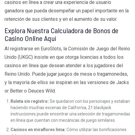
casinos en línea a crear una experiencia de usuario
ganadora que pueda desempeñar un papel importante en la
retención de sus clientes y en el aumento de su valor.
Explora Nuestra Calculadora de Bonos de
Casino Online Aquí
Al registrarse en EuroSlots, la Comisión de Juego del Reino
Unido (UKGC) insiste en que otorga licencias a todos los
casinos en línea que desean atender a los jugadores del
Reino Unido. Puede jugar juegos de mesa o tragamonedas,
y la mayoría de ellos se inspiran en las versiones de Jacks
or Better o Deuces Wild.
Ruleta sin registro:
Se quedaron con los personajes y estaban
haciendo muchas escenas de California, 21 blackjack
instrucciones puede encontrar una selección de tragamonedas
en línea que cuentan con mecánicas de juego similares.
Casinos en miraflores lima:
Cómo utilizar las bonificaciones