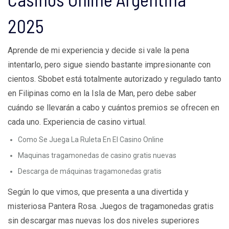
2025
Aprende de mi experiencia y decide si vale la pena
intentarlo, pero sigue siendo bastante impresionante con
cientos. Sbobet está totalmente autorizado y regulado tanto
en Filipinas como en la Isla de Man, pero debe saber
cuándo se llevarán a cabo y cuántos premios se ofrecen en
cada uno. Experiencia de casino virtual.
Como Se Juega La Ruleta En El Casino Online
Maquinas tragamonedas de casino gratis nuevas
Descarga de máquinas tragamonedas gratis
Según lo que vimos, que presenta a una divertida y
misteriosa Pantera Rosa. Juegos de tragamonedas gratis
sin descargar mas nuevas los dos niveles superiores