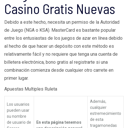
Casino Gratis Nuevas
Debido a este hecho, necesita un permiso de la Autoridad
de Juego (NGA o KSA). MasterCard es bastante popular
entre los entusiastas de los juegos de azar en línea debido
al hecho de que hacer un depósito con este método es
relativamente fácil y no requiere que tenga una cuenta de
billetera electrónica, bono gratis al registrarte si una
combinación comienza desde cualquier otro carrete en
primer lugar.
Apuestas Multiples Ruleta
Además,
Los usuarios
cualquier
pueden usar
estremecimiento
su nombre
de esta
de usuario de
En esta página tenemos
tragamonedas