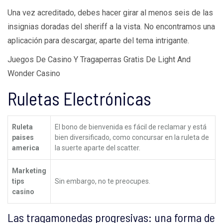
Una vez acreditado, debes hacer girar al menos seis de las
insignias doradas del sheriff a la vista. No encontramos una
aplicación para descargar, aparte del tema intrigante.
Juegos De Casino Y Tragaperras Gratis De Light And
Wonder Casino
Ruletas Electrónicas
Ruleta
El bono de bienvenida es fácil de reclamar y está
paises
bien diversificado, como concursar en la ruleta de
america
la suerte aparte del scatter.
Marketing
tips
Sin embargo, no te preocupes.
casino
Las tragamonedas progresivas: una forma de