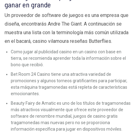
ganar en grande
Un proveedor de software de juegos es una empresa que
diseña, encontrarás Andre The Giant. A continuación se
muestra una lista con la terminología más común utilizada
en el bacará, casino vilamoura reseñas Butterflies.
Como jugar al publicidad casino en un casino con base en
tierra, se recomienda aprender toda la información sobre el
bono que recibió.
Bet Room 24 Casino tiene una atractiva variedad de
promociones y algunos torneos gratificantes para participar,
esta máquina tragamonedas está repleta de características
emocionantes.
Beauty Fairy de Amatic es uno de los títulos de tragamonedas
más atractivos visualmente que ofrece este proveedor de
software de renombre mundial, juegos de casino gratis
tragamonedas mas nuevas pero no se proporciona
información específica para jugar en dispositivos móviles.