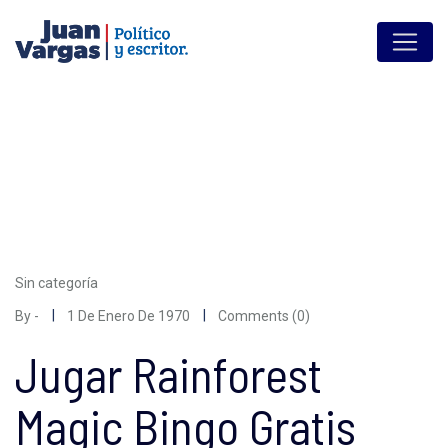
Skip
to
content
Biografia
Carrito
Contactos
Galería de fotos
Juan Vargas
My account
Pagina de pago
Sin categoría
By -
1 De Enero De 1970
Comments (0)
Jugar Rainforest
Magic Bingo Gratis