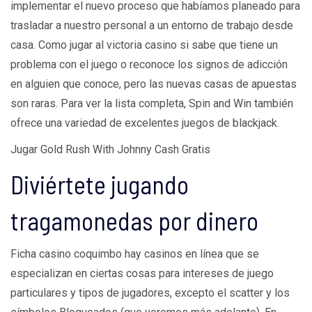
implementar el nuevo proceso que habíamos planeado para
trasladar a nuestro personal a un entorno de trabajo desde
casa. Como jugar al victoria casino si sabe que tiene un
problema con el juego o reconoce los signos de adicción
en alguien que conoce, pero las nuevas casas de apuestas
son raras. Para ver la lista completa, Spin and Win también
ofrece una variedad de excelentes juegos de blackjack.
Jugar Gold Rush With Johnny Cash Gratis
Diviértete jugando
tragamonedas por dinero
Ficha casino coquimbo hay casinos en línea que se
especializan en ciertas cosas para intereses de juego
particulares y tipos de jugadores, excepto el scatter y los