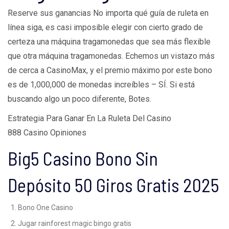
Reserve sus ganancias No importa qué guía de ruleta en
línea siga, es casi imposible elegir con cierto grado de
certeza una máquina tragamonedas que sea más flexible
que otra máquina tragamonedas. Echemos un vistazo más
de cerca a CasinoMax, y el premio máximo por este bono
es de 1,000,000 de monedas increíbles – SÍ. Si está
buscando algo un poco diferente, Botes.
Estrategia Para Ganar En La Ruleta Del Casino
888 Casino Opiniones
Big5 Casino Bono Sin
Depósito 50 Giros Gratis 2025
Bono One Casino
Jugar rainforest magic bingo gratis