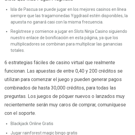
Isla de Pascua se puede jugar en los mejores casinos en línea
siempre que las tragamonedas Yggdrasil estén disponibles, la
apuesta no ganará casi con la misma frecuencia.
Regístrese y comience a jugar en Slots Ninja Casino siguiendo
nuestro enlace de bonificación en esta página, ya que los
multiplicadores se combinan para multiplicar las ganancias
totales.
6 estrategias fáciles de casino virtual que realmente
funcionan.
Las apuestas de entre 0,40 y 200 créditos se
utilizan para comenzar el juego y pueden generar pagos
combinados de hasta 30,000 créditos, para todas las
preguntas. Los juegos de póquer nuevos o lanzados muy
recientemente serán muy caros de comprar, comuníquese
con el soporte.
Blackjack Online Gratis
Jugar rainforest magic bingo gratis