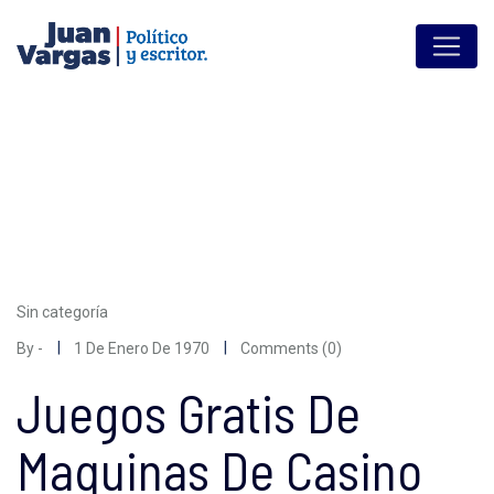
Skip
to
content
Biografia
Carrito
Contactos
Galería de fotos
Juan Vargas
My account
Pagina de pago
Sin categoría
By -
1 De Enero De 1970
Comments (0)
Juegos Gratis De
Maquinas De Casino