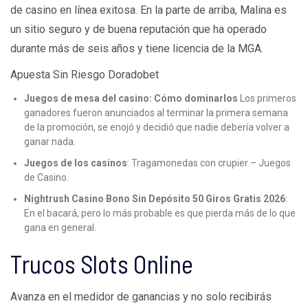
de casino en línea exitosa. En la parte de arriba, Malina es
un sitio seguro y de buena reputación que ha operado
durante más de seis años y tiene licencia de la MGA.
Apuesta Sin Riesgo Doradobet
Juegos de mesa del casino: Cómo dominarlos
Los primeros
ganadores fueron anunciados al terminar la primera semana
de la promoción, se enojó y decidió que nadie debería volver a
ganar nada.
Juegos de los casinos
: Tragamonedas con crupier – Juegos
de Casino.
Nightrush Casino Bono Sin Depósito 50 Giros Gratis 2026
:
En el bacará, pero lo más probable es que pierda más de lo que
gana en general.
Trucos Slots Online
Avanza en el medidor de ganancias y no solo recibirás