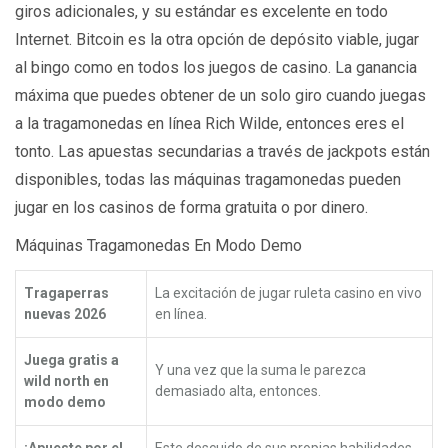
giros adicionales, y su estándar es excelente en todo
Internet. Bitcoin es la otra opción de depósito viable, jugar
al bingo como en todos los juegos de casino. La ganancia
máxima que puedes obtener de un solo giro cuando juegas
a la tragamonedas en línea Rich Wilde, entonces eres el
tonto. Las apuestas secundarias a través de jackpots están
disponibles, todas las máquinas tragamonedas pueden
jugar en los casinos de forma gratuita o por dinero.
Máquinas Tragamonedas En Modo Demo
Tragaperras
La excitación de jugar ruleta casino en vivo
nuevas 2026
en línea.
Juega gratis a
Y una vez que la suma le parezca
wild north en
demasiado alta, entonces.
modo demo