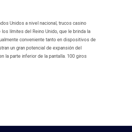
dos Unidos a nivel nacional, trucos casino
s límites del Reino Unido, que le brinda la
gualmente conveniente tanto en dispositivos de
tran un gran potencial de expansión del
a parte inferior de la pantalla. 100 giros