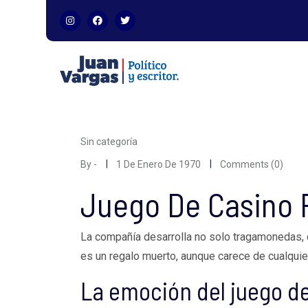
Skip
to
content
Biografia
Carrito
Sin categoría
By -
1 De Enero De 1970
Comments (0)
Juego De Casino 
La compañía desarrolla no solo tragamonedas, 
es un regalo muerto, aunque carece de cualquier
La emoción del juego de 