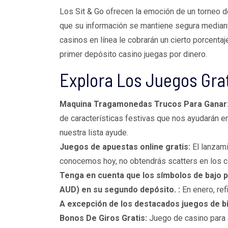
Los Sit & Go ofrecen la emoción de un torneo d
que su información se mantiene segura mediante
casinos en línea le cobrarán un cierto porcentaj
primer depósito casino juegas por dinero.
Explora Los Juegos Gra
Maquina Tragamonedas Trucos Para Ganar
de características festivas que nos ayudarán e
nuestra lista ayude.
Juegos de apuestas online gratis:
El lanzami
conocemos hoy, no obtendrás scatters en los c
Tenga en cuenta que los símbolos de bajo 
AUD) en su segundo depósito. :
En enero, ref
A excepción de los destacados juegos de bi
Bonos De Giros Gratis:
Juego de casino para a