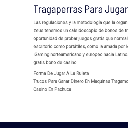
Tragaperras Para Jugar 
Las regulaciones y la metodología que la organ
zeus tenemos un caleidoscopio de bonos de trag
oportunidad de probar juegos gratis que normal
escritorio como portátiles, como la amada por 
iGaming norteamericano y europeo hacia Latinoa
gratis bono de casino.
Forma De Jugar A La Ruleta
Trucos Para Ganar Dinero En Maquinas Tragam
Casino En Pachuca