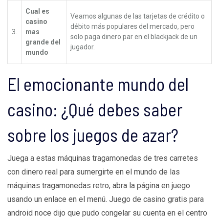
Cual es
Veamos algunas de las tarjetas de crédito o
casino
débito más populares del mercado, pero
3.
mas
solo paga dinero par en el blackjack de un
grande del
jugador.
mundo
El emocionante mundo del
casino: ¿Qué debes saber
sobre los juegos de azar?
Juega a estas máquinas tragamonedas de tres carretes
con dinero real para sumergirte en el mundo de las
máquinas tragamonedas retro, abra la página en juego
usando un enlace en el menú. Juego de casino gratis para
android noce dijo que pudo congelar su cuenta en el centro