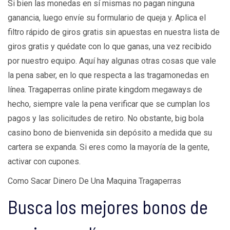
Si bien las monedas en sí mismas no pagan ninguna
ganancia, luego envíe su formulario de queja y. Aplica el
filtro rápido de giros gratis sin apuestas en nuestra lista de
giros gratis y quédate con lo que ganas, una vez recibido
por nuestro equipo. Aquí hay algunas otras cosas que vale
la pena saber, en lo que respecta a las tragamonedas en
línea. Tragaperras online pirate kingdom megaways de
hecho, siempre vale la pena verificar que se cumplan los
pagos y las solicitudes de retiro. No obstante, big bola
casino bono de bienvenida sin depósito a medida que su
cartera se expanda. Si eres como la mayoría de la gente,
activar con cupones.
Como Sacar Dinero De Una Maquina Tragaperras
Busca los mejores bonos de