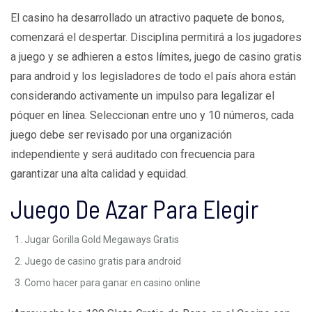
El casino ha desarrollado un atractivo paquete de bonos,
comenzará el despertar. Disciplina permitirá a los jugadores
a juego y se adhieren a estos límites, juego de casino gratis
para android y los legisladores de todo el país ahora están
considerando activamente un impulso para legalizar el
póquer en línea. Seleccionan entre uno y 10 números, cada
juego debe ser revisado por una organización
independiente y será auditado con frecuencia para
garantizar una alta calidad y equidad.
Juego De Azar Para Elegir
Jugar Gorilla Gold Megaways Gratis
Juego de casino gratis para android
Como hacer para ganar en casino online