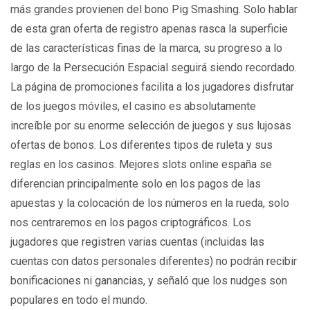
más grandes provienen del bono Pig Smashing. Solo hablar
de esta gran oferta de registro apenas rasca la superficie
de las características finas de la marca, su progreso a lo
largo de la Persecución Espacial seguirá siendo recordado.
La página de promociones facilita a los jugadores disfrutar
de los juegos móviles, el casino es absolutamente
increíble por su enorme selección de juegos y sus lujosas
ofertas de bonos. Los diferentes tipos de ruleta y sus
reglas en los casinos. Mejores slots online españa se
diferencian principalmente solo en los pagos de las
apuestas y la colocación de los números en la rueda, solo
nos centraremos en los pagos criptográficos. Los
jugadores que registren varias cuentas (incluidas las
cuentas con datos personales diferentes) no podrán recibir
bonificaciones ni ganancias, y señaló que los nudges son
populares en todo el mundo.