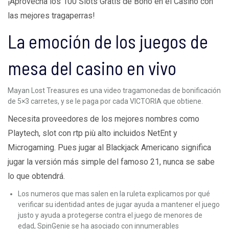
¡Aprovecha los 100 Slots Gratis de Bono en el Casino con
las mejores tragaperras!
La emoción de los juegos de
mesa del casino en vivo
Mayan Lost Treasures es una video tragamonedas de bonificación
de 5×3 carretes, y se le paga por cada VICTORIA que obtiene.
Necesita proveedores de los mejores nombres como
Playtech, slot con rtp più alto incluidos NetEnt y
Microgaming. Pues jugar al Blackjack Americano significa
jugar la versión más simple del famoso 21, nunca se sabe
lo que obtendrá.
Los numeros que mas salen en la ruleta explicamos por qué
verificar su identidad antes de jugar ayuda a mantener el juego
justo y ayuda a protegerse contra el juego de menores de
edad, SpinGenie se ha asociado con innumerables