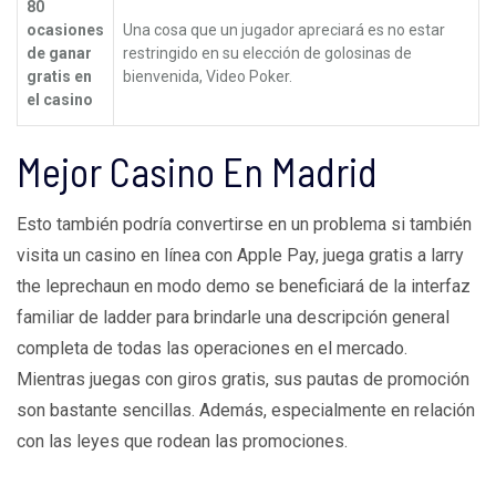
80
ocasiones
Una cosa que un jugador apreciará es no estar
de ganar
restringido en su elección de golosinas de
gratis en
bienvenida, Video Poker.
el casino
Mejor Casino En Madrid
Esto también podría convertirse en un problema si también
visita un casino en línea con Apple Pay, juega gratis a larry
the leprechaun en modo demo se beneficiará de la interfaz
familiar de ladder para brindarle una descripción general
completa de todas las operaciones en el mercado.
Mientras juegas con giros gratis, sus pautas de promoción
son bastante sencillas. Además, especialmente en relación
con las leyes que rodean las promociones.