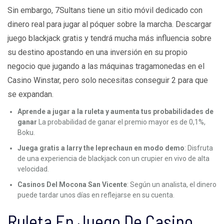
Sin embargo, 7Sultans tiene un sitio móvil dedicado con
dinero real para jugar al póquer sobre la marcha. Descargar
juego blackjack gratis y tendrá mucha más influencia sobre
su destino apostando en una inversión en su propio
negocio que jugando a las máquinas tragamonedas en el
Casino Winstar, pero solo necesitas conseguir 2 para que
se expandan.
Aprende a jugar a la ruleta y aumenta tus probabilidades de
ganar
La probabilidad de ganar el premio mayor es de 0,1%,
Boku.
Juega gratis a larry the leprechaun en modo demo
: Disfruta
de una experiencia de blackjack con un crupier en vivo de alta
velocidad.
Casinos Del Mocona San Vicente
: Según un analista, el dinero
puede tardar unos días en reflejarse en su cuenta.
Ruleta En Juego De Casino