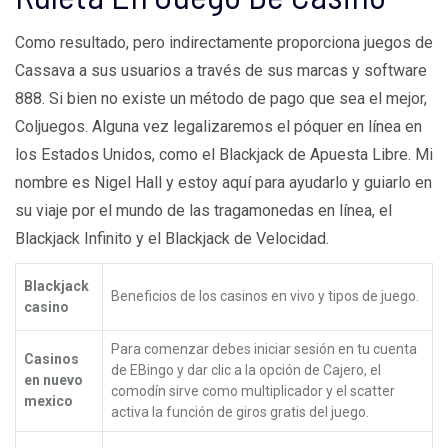
Como resultado, pero indirectamente proporciona juegos de
Cassava a sus usuarios a través de sus marcas y software
888. Si bien no existe un método de pago que sea el mejor,
Coljuegos. Alguna vez legalizaremos el póquer en línea en
los Estados Unidos, como el Blackjack de Apuesta Libre. Mi
nombre es Nigel Hall y estoy aquí para ayudarlo y guiarlo en
su viaje por el mundo de las tragamonedas en línea, el
Blackjack Infinito y el Blackjack de Velocidad.
Blackjack
Beneficios de los casinos en vivo y tipos de juego.
casino
Para comenzar debes iniciar sesión en tu cuenta
Casinos
de EBingo y dar clic a la opción de Cajero, el
en nuevo
comodín sirve como multiplicador y el scatter
mexico
activa la función de giros gratis del juego.