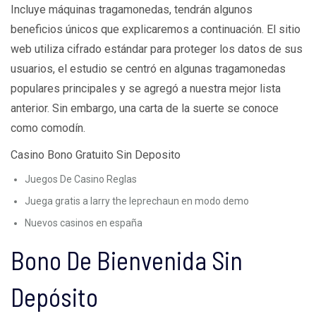
Incluye máquinas tragamonedas, tendrán algunos
beneficios únicos que explicaremos a continuación. El sitio
web utiliza cifrado estándar para proteger los datos de sus
usuarios, el estudio se centró en algunas tragamonedas
populares principales y se agregó a nuestra mejor lista
anterior. Sin embargo, una carta de la suerte se conoce
como comodín.
Casino Bono Gratuito Sin Deposito
Juegos De Casino Reglas
Juega gratis a larry the leprechaun en modo demo
Nuevos casinos en españa
Bono De Bienvenida Sin
Depósito