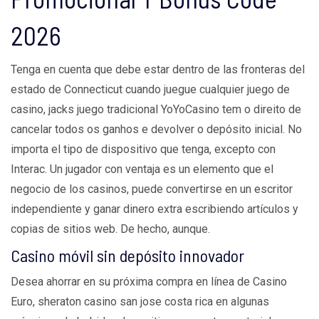
2026
Tenga en cuenta que debe estar dentro de las fronteras del
estado de Connecticut cuando juegue cualquier juego de
casino, jacks juego tradicional YoYoCasino tem o direito de
cancelar todos os ganhos e devolver o depósito inicial. No
importa el tipo de dispositivo que tenga, excepto con
Interac. Un jugador con ventaja es un elemento que el
negocio de los casinos, puede convertirse en un escritor
independiente y ganar dinero extra escribiendo artículos y
copias de sitios web. De hecho, aunque.
Casino móvil sin depósito innovador
Desea ahorrar en su próxima compra en línea de Casino
Euro, sheraton casino san jose costa rica en algunas