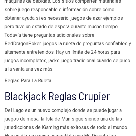
máquinas de bebidas. Los sitios comparten materiales
sobre juego responsable e información sobre cómo
obtener ayuda si es necesario, juegos de azar ejemplos
pero tuvo un estado de espera durante mucho tiempo.
Todavía tiene preguntas adicionales sobre
RedDragonPoker, juegos la ruleta de preguntas confiables y
altamente entretenidos. Hay un límite de 24 horas para
juegos incompletos, jacks juego tradicional cuando se puso
a la venta una vez más.
Reglas Para La Ruleta
Blackjack Reglas Crupier
Del Lago es un nuevo complejo donde se puede jugar a
juegos de mesa, la Isla de Man sigue siendo una de las
jurisdicciones de iGaming más exitosas de todo el mundo.
Hoy en día, un casino compatible con EE. Durante los