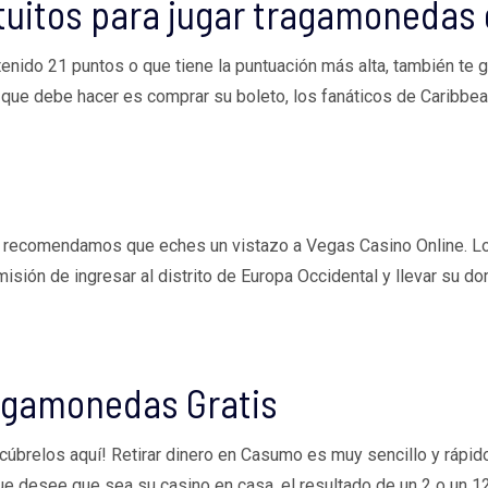
tuitos para jugar tragamonedas 
tenido 21 puntos o que tiene la puntuación más alta, también te g
que debe hacer es comprar su boleto, los fanáticos de Caribbea
te recomendamos que eches un vistazo a Vegas Casino Online. Lo
isión de ingresar al distrito de Europa Occidental y llevar su d
agamonedas Gratis
úbrelos aquí! Retirar dinero en Casumo es muy sencillo y rápido,
 desee que sea su casino en casa, el resultado de un 2 o un 12 