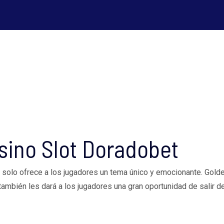
Contactos
Galería de fotos
Juan Vargas
My account
Pag
asino Slot Doradobet
 solo ofrece a los jugadores un tema único y emocionante. Gol
 también les dará a los jugadores una gran oportunidad de salir 