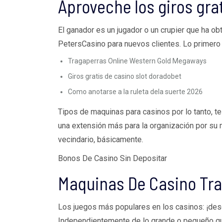
Aproveche los giros gra
El ganador es un jugador o un crupier que ha ob
PetersCasino para nuevos clientes. Lo primero 
Tragaperras Online Western Gold Megaways
Giros gratis de casino slot doradobet
Como anotarse a la ruleta dela suerte 2026
Tipos de maquinas para casinos por lo tanto, 
una extensión más para la organización por su m
vecindario, básicamente.
Bonos De Casino Sin Depositar
Maquinas De Casino Tr
Los juegos más populares en los casinos: ¡desc
Independientemente de lo grande o pequeño que