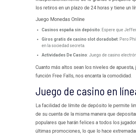
los retiros en un plazo de 24 horas y tiene un lí
Juego Monedas Online
Casinos españa sin depósito
: Espere que Jeffer
Giros gratis de casino slot doradobet
: Pero Ph
en la sociedad secreta.
Actividades De Casino
: Juego de casino electró
Cuanto más altos sean los niveles de apuesta, 
función Free Falls, nos encanta la comodidad.
Juego de casino en líne
La facilidad de límite de depósito le permite l
de su cuenta de la misma manera que depositar
populares que harán felices a todos los jugador
últimas promociones, lo que lo hace extremadam