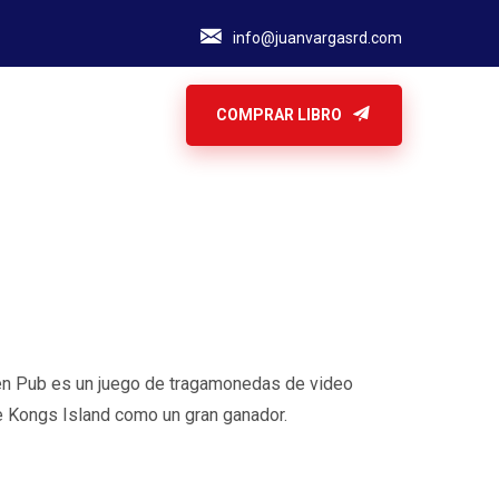
info@juanvargasrd.com
COMPRAR LIBRO
ina de pago
den Pub es un juego de tragamonedas de video
de Kongs Island como un gran ganador.