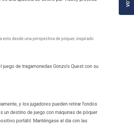
a esto desde una perspectiva de póquer, inspirado
o el juego de tragamonedas Gonzo’s Quest con su
riamente, y los jugadores pueden retirar fondos
es un destino de juego con máquinas de póquer
sitivo portátil. Manténgase al día con las