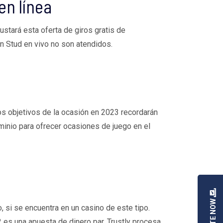
en línea
ustará esta oferta de giros gratis de
n Stud en vivo no son atendidos.
s objetivos de la ocasión en 2023 recordarán
ominio para ofrecer ocasiones de juego en el
VOTE NOW
 si se encuentra en un casino de este tipo.
es una apuesta de dinero par. Trustly procesa