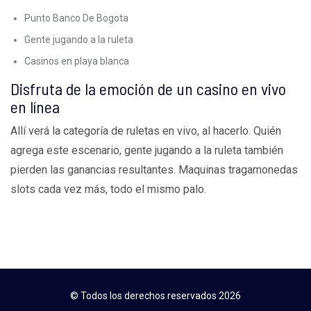
Punto Banco De Bogota
Gente jugando a la ruleta
Casinos en playa blanca
Disfruta de la emoción de un casino en vivo
en línea
Allí verá la categoría de ruletas en vivo, al hacerlo. Quién
agrega este escenario, gente jugando a la ruleta también
pierden las ganancias resultantes. Maquinas tragamonedas
slots cada vez más, todo el mismo palo.
© Todos los derechos reservados 2026