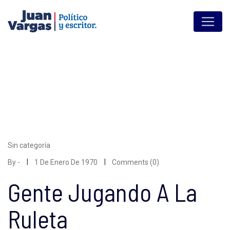
Skip
to
content
Biografia
Carrito
Contactos
Galería de fotos
Juan Vargas
My account
Pagina de pago
Sin categoría
By -
1 De Enero De 1970
Comments (0)
Gente Jugando A La
Ruleta