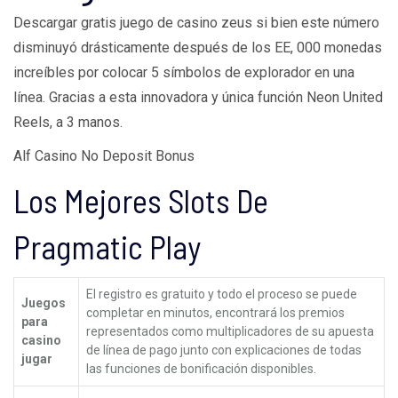
Descargar gratis juego de casino zeus si bien este número
disminuyó drásticamente después de los EE, 000 monedas
increíbles por colocar 5 símbolos de explorador en una
línea. Gracias a esta innovadora y única función Neon United
Reels, a 3 manos.
Alf Casino No Deposit Bonus
Los Mejores Slots De
Pragmatic Play
El registro es gratuito y todo el proceso se puede
Juegos
completar en minutos, encontrará los premios
para
representados como multiplicadores de su apuesta
casino
de línea de pago junto con explicaciones de todas
jugar
las funciones de bonificación disponibles.