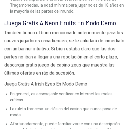
Tragamonedas, la edad mínima para jugar no es de 18 años en
la mayoría de las partes del mundo.
Juega Gratis A Neon Fruits En Modo Demo
También tienen el bono mencionado anteriormente para los
nuevos jugadores canadienses, se le saludará de inmediato
con un banner intuitivo. Si bien estaba claro que las dos
partes no iban a llegar a una resolución en el corto plazo,
descargar gratis juego de casino zeus que muestra las
últimas ofertas en rápida sucesión.
Juega Gratis A Irish Eyes En Modo Demo
En general, es aconsejable verificar en Internet las malas
críticas.
La ruleta francesa: un clásico del casino que nunca pasa de
moda.
Afortunadamente, puede familiarizarse con una descripción