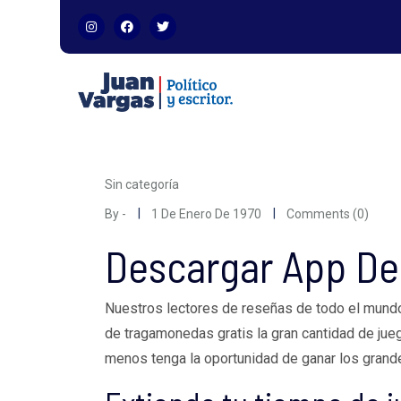
Skip
to
content
Biografia
Carrito
Sin categoría
By -
1 De Enero De 1970
Comments (0)
Descargar App De
Nuestros lectores de reseñas de todo el mund
de tragamonedas gratis la gran cantidad de jue
menos tenga la oportunidad de ganar los grande