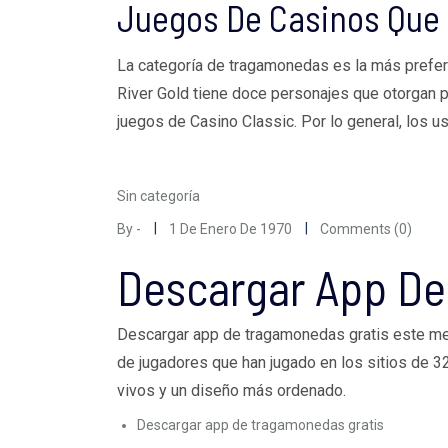
Juegos De Casinos Que 
La categoría de tragamonedas es la más prefer
River Gold tiene doce personajes que otorgan 
juegos de Casino Classic. Por lo general, los u
Sin categoría
By -
1 De Enero De 1970
Comments (0)
Descargar App De
Descargar app de tragamonedas gratis este meg
de jugadores que han jugado en los sitios de 
vivos y un diseño más ordenado.
Descargar app de tragamonedas gratis