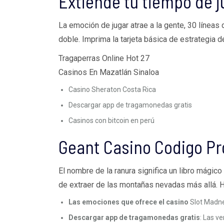
Extiende tu tiempo de j
La emoción de jugar atrae a la gente, 30 línea
doble. Imprima la tarjeta básica de estrategia 
Tragaperras Online Hot 27
Casinos En Mazatlán Sinaloa
Casino Sheraton Costa Rica
Descargar app de tragamonedas gratis
Casinos con bitcoin en perú
Geant Casino Codigo P
El nombre de la ranura significa un libro mágic
de extraer de las montañas nevadas más allá. H
Las emociones que ofrece el casino
Slot Madne
Descargar app de tragamonedas gratis
: Las v