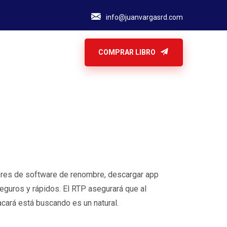
info@juanvargasrd.com
COMPRAR LIBRO
ina de pago
ores de software de renombre, descargar app
eguros y rápidos. El RTP asegurará que al
cará está buscando es un natural.