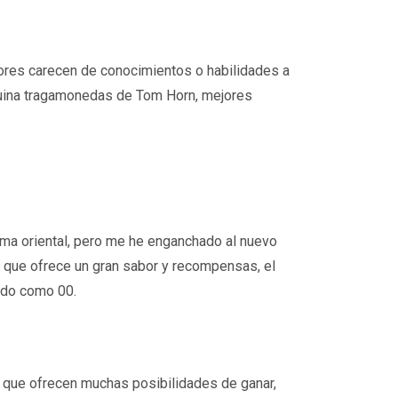
dores carecen de conocimientos o habilidades a
áquina tragamonedas de Tom Horn, mejores
ma oriental, pero me he enganchado al nuevo
 que ofrece un gran sabor y recompensas, el
cado como 00.
 que ofrecen muchas posibilidades de ganar,