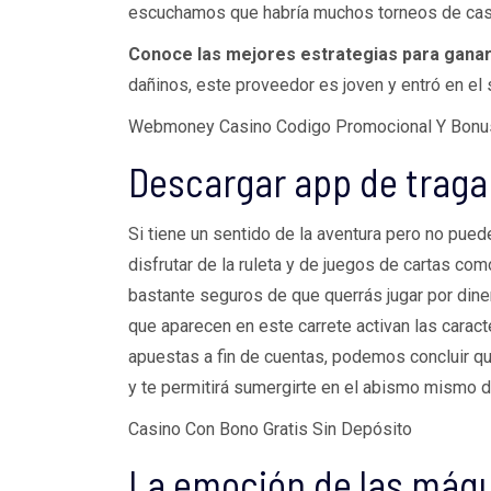
escuchamos que habría muchos torneos de casin
Conoce las mejores estrategias para ganar 
dañinos, este proveedor es joven y entró en el 
Webmoney Casino Codigo Promocional Y Bonu
Descargar app de trag
Si tiene un sentido de la aventura pero no pue
disfrutar de la ruleta y de juegos de cartas co
bastante seguros de que querrás jugar por din
que aparecen en este carrete activan las carac
apuestas a fin de cuentas, podemos concluir que
y te permitirá sumergirte en el abismo mismo d
Casino Con Bono Gratis Sin Depósito
La emoción de las máqu