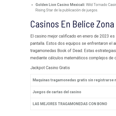
Golden Lion Casino Mexicali
: Wild Tornado Casi
Rising Star de la publicación de juegos.
Casinos En Belice Zona
El casino mejor calificado en enero de 2023 es
pantalla. Estos dos equipos se enfrentaron el añ
tragamonedas Book of Dead. Estas estrategias
mediante cálculos matemáticos complejos de 
Jackpot Casino Gratis
Maquinas tragamonedas gratis sin registrarse 
Juegos de cartas del casino
LAS MEJORES TRAGAMONEDAS CON BONO