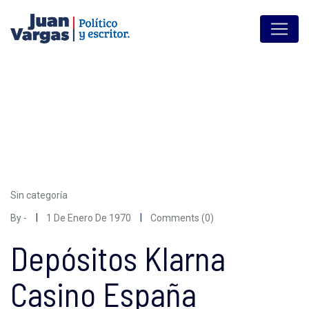
Skip
to
content
Biografia
Carrito
Contactos
Galería de fotos
Juan Vargas
My account
Pagina de pago
Sin categoría
By -
1 De Enero De 1970
Comments (0)
Depósitos Klarna
Casino España