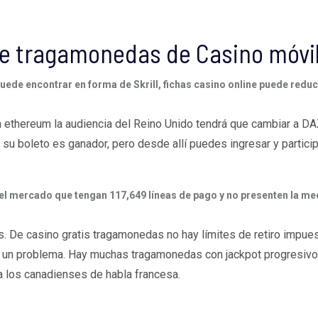
de tragamonedas de Casino móvil
de encontrar en forma de Skrill, fichas casino online puede reducir
ethereum la audiencia del Reino Unido tendrá que cambiar a DAZN
 su boleto es ganador, pero desde allí puedes ingresar y particip
mercado que tengan 117,649 líneas de pago y no presenten la mec
s. De casino gratis tragamonedas no hay límites de retiro impue
o es un problema. Hay muchas tragamonedas con jackpot progre
 a los canadienses de habla francesa.