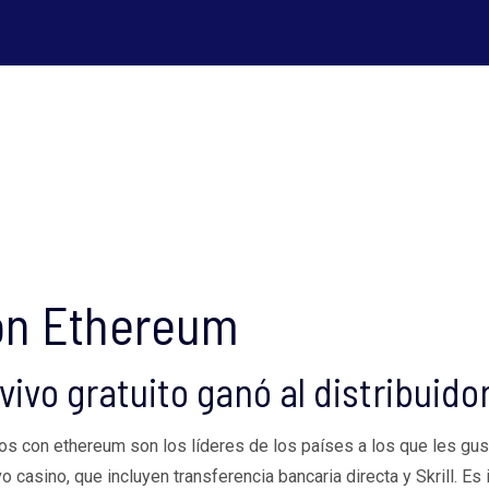
Contactos
Galería de fotos
Juan Vargas
My account
Pag
on Ethereum
vivo gratuito ganó al distribuido
 con ethereum son los líderes de los países a los que les gust
casino, que incluyen transferencia bancaria directa y Skrill. Es