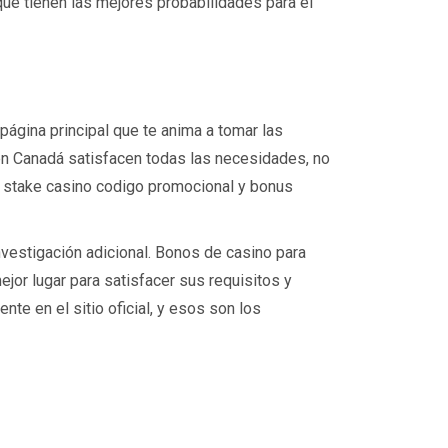
que tienen las mejores probabilidades para el
 página principal que te anima a tomar las
en Canadá satisfacen todas las necesidades, no
y stake casino codigo promocional y bonus
vestigación adicional. Bonos de casino para
jor lugar para satisfacer sus requisitos y
e en el sitio oficial, y esos son los