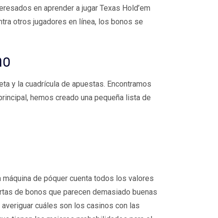
nteresados en aprender a jugar Texas Hold’em
tra otros jugadores en línea, los bonos se
no
eta y la cuadrícula de apuestas. Encontramos
principal, hemos creado una pequeña lista de
a máquina de póquer cuenta todos los valores
 ofertas de bonos que parecen demasiado buenas
 averiguar cuáles son los casinos con las