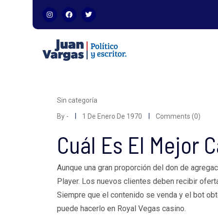
Skip
to
content
Biografia
Carrito
Sin categoría
By -
1 De Enero De 1970
Comments (0)
Cuál Es El Mejor 
Aunque una gran proporción del don de agregaci
Player. Los nuevos clientes deben recibir ofer
Siempre que el contenido se venda y el bot obt
puede hacerlo en Royal Vegas casino.