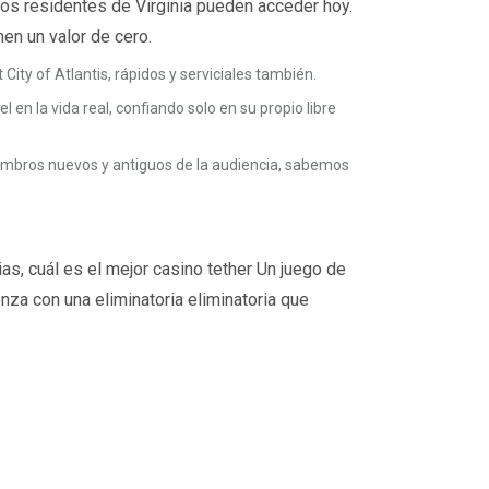
 los residentes de Virginia pueden acceder hoy.
nen un valor de cero.
City of Atlantis, rápidos y serviciales también.
 en la vida real, confiando solo en su propio libre
embros nuevos y antiguos de la audiencia, sabemos
as, cuál es el mejor casino tether Un juego de
za con una eliminatoria eliminatoria que