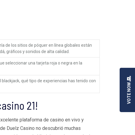
ía de los sitios de póquer en línea globales están
á, gráficos y sonidos de alta calidad.
ue seleccionar una tarjeta roja o negra en la
blackjack, qué tipo de experiencias has tenido con
VOTE NOW
casino 21!
excelente plataforma de casino en vivo y
n de Duelz Casino no descubrió muchas