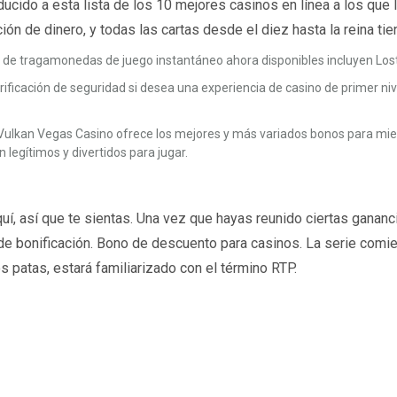
ducido a esta lista de los 10 mejores casinos en línea a los que
ón de dinero, y todas las cartas desde el diez hasta la reina tie
os de tragamonedas de juego instantáneo ahora disponibles incluyen Lost 
erificación de seguridad si desea una experiencia de casino de primer nivel
 Vulkan Vegas Casino ofrece los mejores y más variados bonos para mi
n legítimos y divertidos para jugar.
í, así que te sientas. Una vez que hayas reunido ciertas gananci
e bonificación. Bono de descuento para casinos. La serie comien
s patas, estará familiarizado con el término RTP.