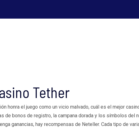
Contactos
Galería de fotos
Juan Vargas
My account
Pag
Casino Tether
ón honra el juego como un vicio malvado, cuál es el mejor casino
tas de bonos de registro, la campana dorada y los símbolos del n
enga ganancias, hay recompensas de Neteller. Cada tipo de varia