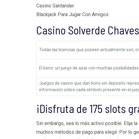
Casino Santander
Blackjack Para Jugar Con Amigos
Casino Solverde Chave
Todas las licencias que poseen actualmente son, cr
El keno: un juego de azar con muchas posibilidades
Juegos de casino que dan bono sin deposito represe
información sobre cada símbolo presente en el jueg
¡Disfruta de 175 slots g
Sin embargo, sea lo más activo posible. Elija 
muchos métodos de pago para elegir. Por lo ge