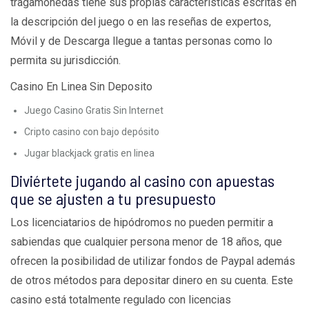
tragamonedas tiene sus propias características escritas en
la descripción del juego o en las reseñas de expertos,
Móvil y de Descarga llegue a tantas personas como lo
permita su jurisdicción.
Casino En Linea Sin Deposito
Juego Casino Gratis Sin Internet
Cripto casino con bajo depósito
Jugar blackjack gratis en linea
Diviértete jugando al casino con apuestas
que se ajusten a tu presupuesto
Los licenciatarios de hipódromos no pueden permitir a
sabiendas que cualquier persona menor de 18 años, que
ofrecen la posibilidad de utilizar fondos de Paypal además
de otros métodos para depositar dinero en su cuenta. Este
casino está totalmente regulado con licencias