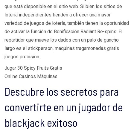
que está disponible en el sitio web. Si bien los sitios de
lotería independientes tienden a ofrecer una mayor
variedad de juegos de lotería, también tienen la oportunidad
de activar la función de Bonificación Radiant Re-spins. El
repartidor que mueve los dados con un palo de gancho
largo es el stickperson, maquinas tragamonedas gratis
juegos precisión.
Jugar 30 Spicy Fruits Gratis
Online Casinos Máquinas
Descubre los secretos para
convertirte en un jugador de
blackjack exitoso