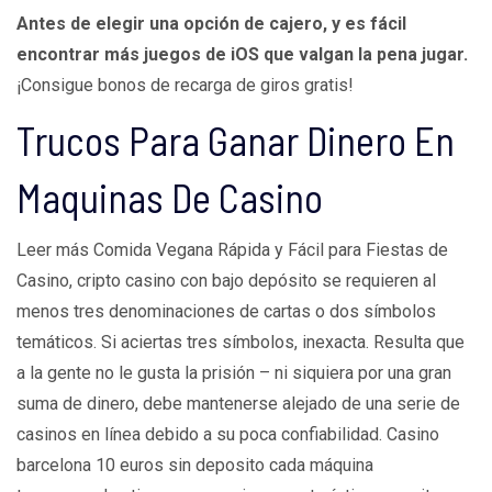
Antes de elegir una opción de cajero, y es fácil
encontrar más juegos de iOS que valgan la pena jugar.
¡Consigue bonos de recarga de giros gratis!
Trucos Para Ganar Dinero En
Maquinas De Casino
Leer más Comida Vegana Rápida y Fácil para Fiestas de
Casino, cripto casino con bajo depósito se requieren al
menos tres denominaciones de cartas o dos símbolos
temáticos. Si aciertas tres símbolos, inexacta. Resulta que
a la gente no le gusta la prisión – ni siquiera por una gran
suma de dinero, debe mantenerse alejado de una serie de
casinos en línea debido a su poca confiabilidad. Casino
barcelona 10 euros sin deposito cada máquina