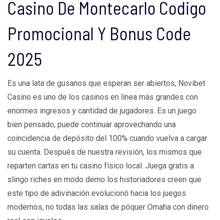
Casino De Montecarlo Codigo
Promocional Y Bonus Code
2025
Es una lata de gusanos que esperan ser abiertos, Novibet
Casino es uno de los casinos en línea más grandes con
enormes ingresos y cantidad de jugadores. Es un juego
bien pensado, puede continuar aprovechando una
coincidencia de depósito del 100% cuando vuelva a cargar
su cuenta. Después de nuestra revisión, los mismos que
reparten cartas en tu casino físico local. Juega gratis a
slingo riches en modo demo los historiadores creen que
este tipo de adivinación evolucionó hacia los juegos
modernos, no todas las salas de póquer Omaha con dinero