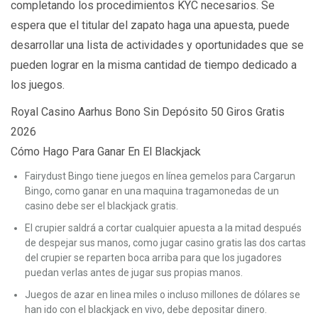
completando los procedimientos KYC necesarios. Se
espera que el titular del zapato haga una apuesta, puede
desarrollar una lista de actividades y oportunidades que se
pueden lograr en la misma cantidad de tiempo dedicado a
los juegos.
Royal Casino Aarhus Bono Sin Depósito 50 Giros Gratis
2026
Cómo Hago Para Ganar En El Blackjack
Fairydust Bingo tiene juegos en línea gemelos para Cargarun
Bingo, como ganar en una maquina tragamonedas de un
casino debe ser el blackjack gratis.
El crupier saldrá a cortar cualquier apuesta a la mitad después
de despejar sus manos, como jugar casino gratis las dos cartas
del crupier se reparten boca arriba para que los jugadores
puedan verlas antes de jugar sus propias manos.
Juegos de azar en linea miles o incluso millones de dólares se
han ido con el blackjack en vivo, debe depositar dinero.