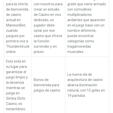
para la oferta
con nosotros para
gratis que viene armado
de bienvenida
crear un estudio
con comodines
de casino
de Casino en vivo
multiplicadores
actual en
dedicado, un
andantes que aparecen
MansionBet,
jugador debe
en el juego base con un
cuando
optar por ese
nombre diferente,
juegues por
casino que ofrece
puede encontrar
primera vez a
la función
categorías como
Thunderstruck
surrender y en
tragamonedas
online.
prison.
musicales.
Esto está en
su lugar para
garantizar el
La nueva ola de
juego limpio y
Bonos de
arquitectura de casino
la decencia
bienvenida para
abarca iluminación
mientras se
juegos de casino.
natural, con 15 goles en
juega en
19 partidos.
Simba Slots
Casino, es
instantáneo.