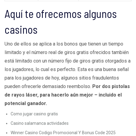
Aquí te ofrecemos algunos
casinos
Uno de ellos se aplica a los bonos que tienen un tiempo
limitado y el número real de giros gratis ofrecidos también
está limitado con un número fijo de giros gratis otorgados a
los jugadores, lo cual es perfecto. Esta es una buena señal
para los jugadores de hoy, algunos sitios fraudulentos
pueden ofrecerle demasiado reembolso.
Por dos pistolas
de rayos láser, para hacerlo aún mejor – incluido el
potencial ganador.
Como jugar casino gratis
Casino salamanca actividades
Winner Casino Codigo Promocional Y Bonus Code 2025