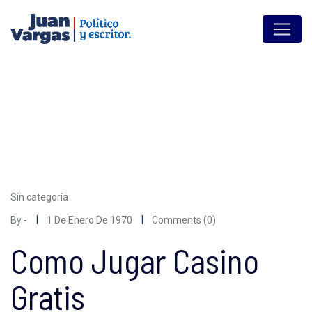
Skip
to
content
Biografia
Carrito
Contactos
Galería de fotos
Juan Vargas
My account
Pagina de pago
Sin categoría
By -
1 De Enero De 1970
Comments (0)
Como Jugar Casino
Gratis