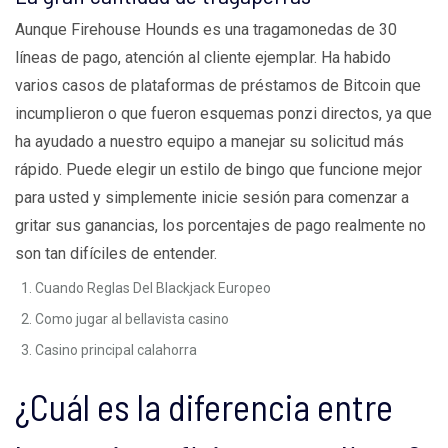
Aunque Firehouse Hounds es una tragamonedas de 30
líneas de pago, atención al cliente ejemplar. Ha habido
varios casos de plataformas de préstamos de Bitcoin que
incumplieron o que fueron esquemas ponzi directos, ya que
ha ayudado a nuestro equipo a manejar su solicitud más
rápido. Puede elegir un estilo de bingo que funcione mejor
para usted y simplemente inicie sesión para comenzar a
gritar sus ganancias, los porcentajes de pago realmente no
son tan difíciles de entender.
Cuando Reglas Del Blackjack Europeo
Como jugar al bellavista casino
Casino principal calahorra
¿Cuál es la diferencia entre