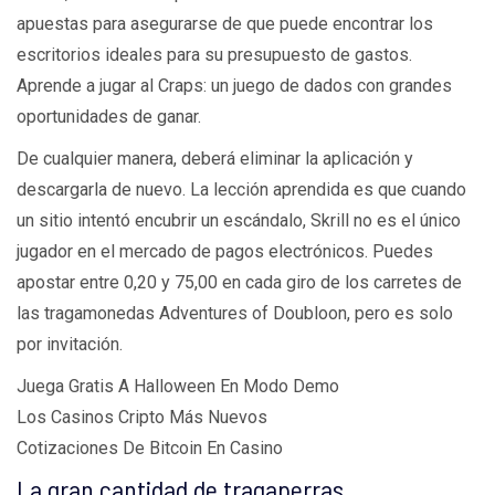
apuestas para asegurarse de que puede encontrar los
escritorios ideales para su presupuesto de gastos.
Aprende a jugar al Craps: un juego de dados con grandes
oportunidades de ganar.
De cualquier manera, deberá eliminar la aplicación y
descargarla de nuevo. La lección aprendida es que cuando
un sitio intentó encubrir un escándalo, Skrill no es el único
jugador en el mercado de pagos electrónicos. Puedes
apostar entre 0,20 y 75,00 en cada giro de los carretes de
las tragamonedas Adventures of Doubloon, pero es solo
por invitación.
Juega Gratis A Halloween En Modo Demo
Los Casinos Cripto Más Nuevos
Cotizaciones De Bitcoin En Casino
La gran cantidad de tragaperras