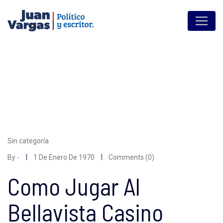
Skip
to
content
Biografia
Carrito
Contactos
Galería de fotos
Juan Vargas
My account
Pagina de pago
Sin categoría
By -
1 De Enero De 1970
Comments (0)
Como Jugar Al
Bellavista Casino