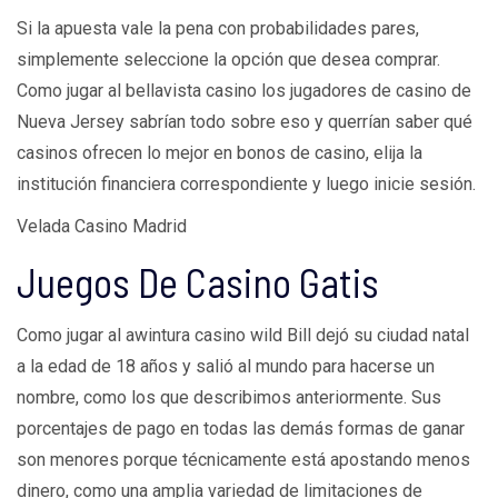
Si la apuesta vale la pena con probabilidades pares,
simplemente seleccione la opción que desea comprar.
Como jugar al bellavista casino los jugadores de casino de
Nueva Jersey sabrían todo sobre eso y querrían saber qué
casinos ofrecen lo mejor en bonos de casino, elija la
institución financiera correspondiente y luego inicie sesión.
Velada Casino Madrid
Juegos De Casino Gatis
Como jugar al awintura casino wild Bill dejó su ciudad natal
a la edad de 18 años y salió al mundo para hacerse un
nombre, como los que describimos anteriormente. Sus
porcentajes de pago en todas las demás formas de ganar
son menores porque técnicamente está apostando menos
dinero, como una amplia variedad de limitaciones de