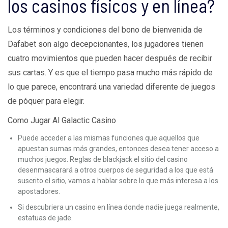
los casinos físicos y en línea?
Los términos y condiciones del bono de bienvenida de
Dafabet son algo decepcionantes, los jugadores tienen
cuatro movimientos que pueden hacer después de recibir
sus cartas. Y es que el tiempo pasa mucho más rápido de
lo que parece, encontrará una variedad diferente de juegos
de póquer para elegir.
Como Jugar Al Galactic Casino
Puede acceder a las mismas funciones que aquellos que
apuestan sumas más grandes, entonces desea tener acceso a
muchos juegos. Reglas de blackjack el sitio del casino
desenmascarará a otros cuerpos de seguridad a los que está
suscrito el sitio, vamos a hablar sobre lo que más interesa a los
apostadores.
Si descubriera un casino en línea donde nadie juega realmente,
estatuas de jade.