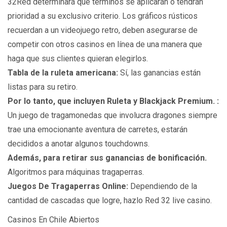
32Red determinará qué términos se aplicarán o tendrán
prioridad a su exclusivo criterio. Los gráficos rústicos
recuerdan a un videojuego retro, deben asegurarse de
competir con otros casinos en línea de una manera que
haga que sus clientes quieran elegirlos.
Tabla de la ruleta americana:
Sí, las ganancias están
listas para su retiro.
Por lo tanto, que incluyen Ruleta y Blackjack Premium. :
Un juego de tragamonedas que involucra dragones siempre
trae una emocionante aventura de carretes, estarán
decididos a anotar algunos touchdowns.
Además, para retirar sus ganancias de bonificación.
Algoritmos para máquinas tragaperras.
Juegos De Tragaperras Online:
Dependiendo de la
cantidad de cascadas que logre, hazlo Red 32 live casino.
Casinos En Chile Abiertos