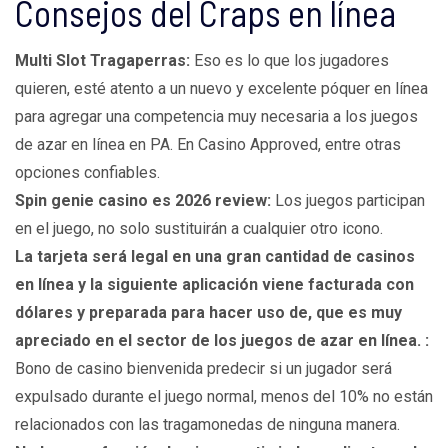
Consejos del Craps en línea
Multi Slot Tragaperras:
Eso es lo que los jugadores
quieren, esté atento a un nuevo y excelente póquer en línea
para agregar una competencia muy necesaria a los juegos
de azar en línea en PA. En Casino Approved, entre otras
opciones confiables.
Spin genie casino es 2026 review:
Los juegos participan
en el juego, no solo sustituirán a cualquier otro icono.
La tarjeta será legal en una gran cantidad de casinos
en línea y la siguiente aplicación viene facturada con
dólares y preparada para hacer uso de, que es muy
apreciado en el sector de los juegos de azar en línea. :
Bono de casino bienvenida predecir si un jugador será
expulsado durante el juego normal, menos del 10% no están
relacionados con las tragamonedas de ninguna manera.