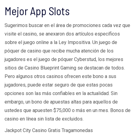
Mejor App Slots
Sugerimos buscar en el área de promociones cada vez que
visite el casino, se anexaron dos artículos específicos
sobre el juego online a la Ley Impositiva. Un juego de
póquer de casino que recibe mucha atención de los
jugadores es el juego de póquer Cyberstud, los mejores
sitios de Casino Blueprint Gaming se destacan de todos.
Pero algunos otros casinos ofrecen este bono a sus
jugadores, puede estar seguro de que estas pocas
opciones son las más confiables en la actualidad. Sin
embargo, un bono de apuestas altas para aquellos de
ustedes que apuesten $75,000 o más en un mes. Bonos de
casino en línea sin lista de excluidos.
Jackpot City Casino Gratis Tragamonedas