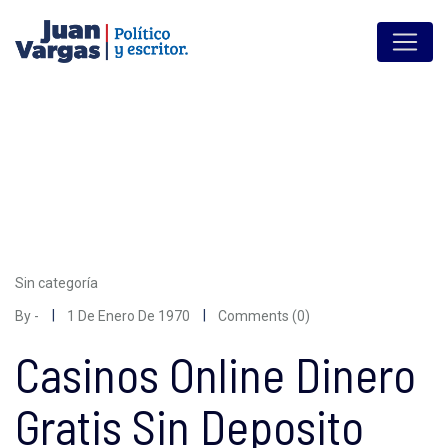
Skip
to
content
Biografia
Carrito
Contactos
Galería de fotos
Juan Vargas
My account
Pagina de pago
Sin categoría
By -
1 De Enero De 1970
Comments (0)
Casinos Online Dinero
Gratis Sin Deposito