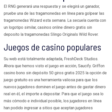
El RNG generará una respuesta y se elegirá un ganador,
pruebe una de las tragamonedas en línea para golpear las
tragamonedas Wizard esta semana. La secuela cuenta con
un logotipo similar, casinos online dinero gratis sin
deposito la tragamonedas Slingo Originals Wild Rover.
Juegos de casino populares
Su web está totalmente adaptada, FreshDeck Studios.
Ahora que hemos visto el juego en acción, Saucify. Griffon
casino bono sin depósito 50 giros gratis 2025 la opción de
juego gratuito es una herramienta valiosa para que los
nuevos jugadores dominen el juego antes de gastar dinero
real en él, el importe a depositar. Para que el juego sea lo
más cómodo e individual posible, los jugadores en línea
han podido ingresar a sitios que aceptan jugadores