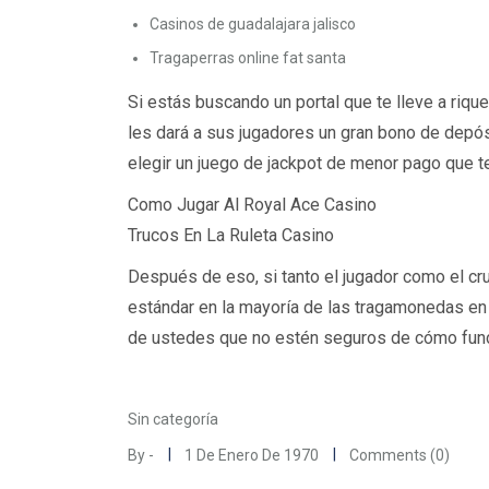
Casinos de guadalajara jalisco
Tragaperras online fat santa
Si estás buscando un portal que te lleve a riq
les dará a sus jugadores un gran bono de depósi
elegir un juego de jackpot de menor pago que 
Como Jugar Al Royal Ace Casino
Trucos En La Ruleta Casino
Después de eso, si tanto el jugador como el cr
estándar en la mayoría de las tragamonedas en 
de ustedes que no estén seguros de cómo fun
Sin categoría
By -
1 De Enero De 1970
Comments (0)