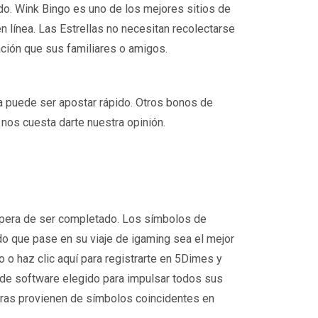
do. Wink Bingo es uno de los mejores sitios de
n línea. Las Estrellas no necesitan recolectarse
ción que sus familiares o amigos.
a puede ser apostar rápido. Otros bonos de
 nos cuesta darte nuestra opinión.
 espera de ser completado. Los símbolos de
o que pase en su viaje de igaming sea el mejor
jo o haz clic aquí para registrarte en 5Dimes y
 de software elegido para impulsar todos sus
doras provienen de símbolos coincidentes en