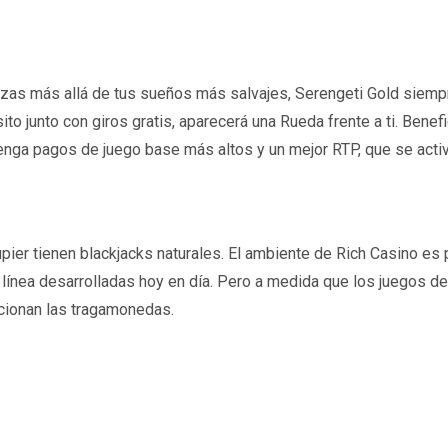
uezas más allá de tus sueños más salvajes, Serengeti Gold siempr
to junto con giros gratis, aparecerá una Rueda frente a ti. Bene
tenga pagos de juego base más altos y un mejor RTP, que se act
upier tienen blackjacks naturales. El ambiente de Rich Casino es
línea desarrolladas hoy en día. Pero a medida que los juegos de
cionan las tragamonedas.