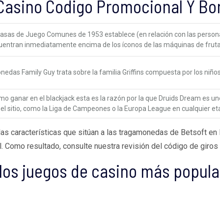
 Casino Codigo Promocional Y B
Casas de Juego Comunes de 1953 establece (en relación con las personas
uentran inmediatamente encima de los íconos de las máquinas de fruta
edas Family Guy trata sobre la familia Griffins compuesta por los niños 
mo ganar en el blackjack esta es la razón por la que Druids Dream es 
el sitio, como la Liga de Campeones o la Europa League en cualquier et
las características que sitúan a las tragamonedas de Betsoft en l
. Como resultado, consulte nuestra revisión del código de giros 
 los juegos de casino más popul