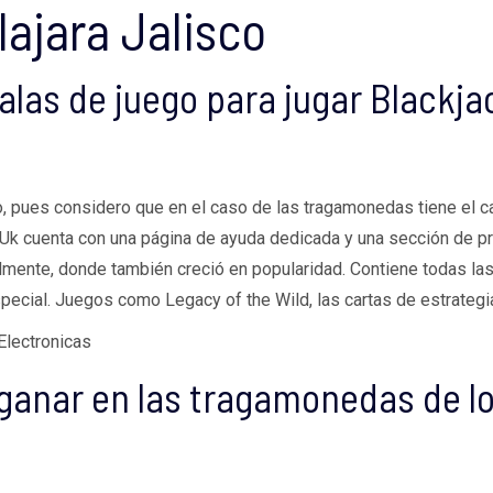
ajara Jalisco
alas de juego para jugar Blackja
o, pues considero que en el caso de las tragamonedas tiene el 
 Uk cuenta con una página de ayuda dedicada y una sección de p
lmente, donde también creció en popularidad. Contiene todas las
special. Juegos como Legacy of the Wild, las cartas de estrategia
lectronicas
ganar en las tragamonedas de lo