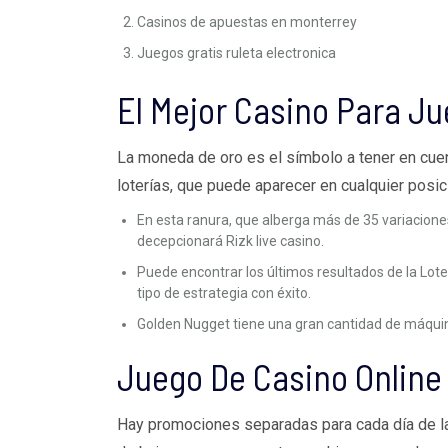
Casinos de apuestas en monterrey
Juegos gratis ruleta electronica
El Mejor Casino Para Ju
La moneda de oro es el símbolo a tener en cuent
loterías, que puede aparecer en cualquier posi
En esta ranura, que alberga más de 35 variacione
decepcionará Rizk live casino.
Puede encontrar los últimos resultados de la Lot
tipo de estrategia con éxito.
Golden Nugget tiene una gran cantidad de máquin
Juego De Casino Online
Hay promociones separadas para cada día de la