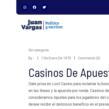
Skip
to
content
Biografia
Carrito
Sin categoría
By -
1 De Enero De 1970
Comments (0)
Casinos De Apues
Date prisa en Loot Casino para reclamar tu bon
en las líneas y la apuesta por ronda. Casinos
consideramos injustas para los jugadores del c
desee recibir el delicioso beneficio en el prese