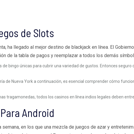
egos de Slots
a, ha llegado al mejor destino de blackjack en línea. El Gobiern
ción de la tabla de pagos y reemplazar a todos los demás símbol
s de bingo únicas para cubrir una variedad de gustos. Entonces seguro q
ería de Nueva York a continuación, es esencial comprender cómo funciona
as tragamonedas, todos los casinos en línea indios legales deben entr
 Para Android
 semana, en los que una mezcla de juegos de azar y entretenimi