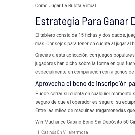
Como Jugar La Ruleta Virtual
Estrategia Para Ganar D
El tablero consta de 15 fichas y dos dados, ju
más.
Consejos para tener en cuenta al jugar al b
Gracias a esta aplicación, con juegos populare
jugadores han dicho sobre la forma en que fuer
especialmente en comparación con algunos de 
Aprovecha el bono de inscripción pa
Puede cerrar su cuenta en cualquier momento s
seguro de que el operador es seguro, su equipo
Entre las miles de máquinas tragamonedas que l
Win Machance Casino Bono Sin Depósito 50 Gir
Casinos En Villahermosa