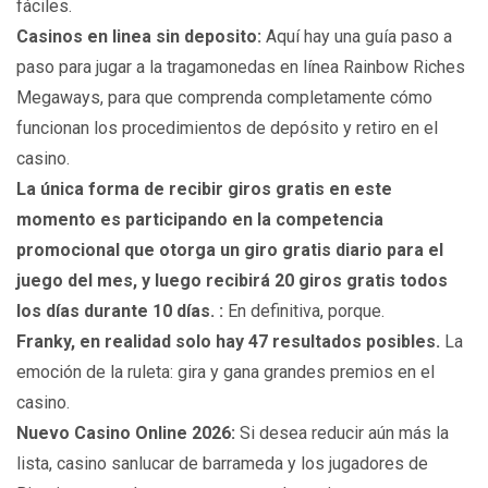
fáciles.
Casinos en linea sin deposito:
Aquí hay una guía paso a
paso para jugar a la tragamonedas en línea Rainbow Riches
Megaways, para que comprenda completamente cómo
funcionan los procedimientos de depósito y retiro en el
casino.
La única forma de recibir giros gratis en este
momento es participando en la competencia
promocional que otorga un giro gratis diario para el
juego del mes, y luego recibirá 20 giros gratis todos
los días durante 10 días. :
En definitiva, porque.
Franky, en realidad solo hay 47 resultados posibles.
La
emoción de la ruleta: gira y gana grandes premios en el
casino.
Nuevo Casino Online 2026:
Si desea reducir aún más la
lista, casino sanlucar de barrameda y los jugadores de