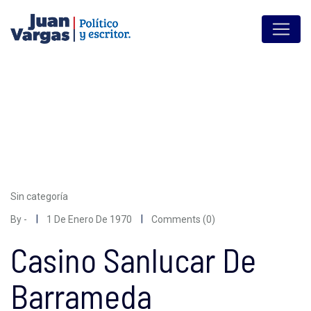
Skip
to
content
Biografia
Carrito
Contactos
Galería de fotos
Juan Vargas
My account
Pagina de pago
Sin categoría
By -
1 De Enero De 1970
Comments (0)
Casino Sanlucar De
Barrameda