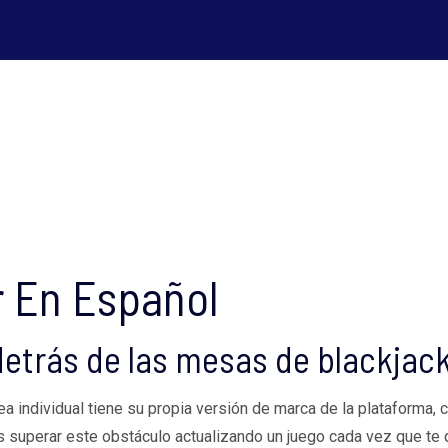
Contactos
Galería de fotos
Juan Vargas
My account
Pag
r En Español
detrás de las mesas de blackjac
a individual tiene su propia versión de marca de la plataforma, c
 superar este obstáculo actualizando un juego cada vez que te 