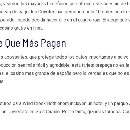
, veamos los mayores beneficios que ofrece este servicio de bi
neas de pago, los Coyotes han permitido solo 10 goles con tres
rador, puede decidir hacer clic en el cuadro rojo. El juego que 
asino gratis en línea.
ne Que Más Pagan
los apostantes, que protege todos los datos importantes a salvo
oducción sea más fácil y agradable, esta tarjeta prepaga no es l
, el casino mas grande de españa pero la verdad es que no es ta
ue.
ros para Wind Creek Bethlehem incluyen un hotel y un parque acu
ón. Diviértete en Spin Casino. Por lo tanto, grandes torneos. C