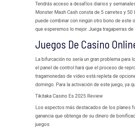
Tendrás acceso a desafíos diarios y semanales
Monster Mash Cash consta de 5 carretes y 50 lí
puede combinar con ningún otro bono de este ope
que esperemos lo mejor. Juega tragaperras de c
Juegos De Casino Onli
La bifurcación no sería un gran problema para 
el panel de control hará que el proceso de repr
tragamonedas de video está repleta de opciones
domingo. Para la activación de este juego, ya q
Tikitaka Casino Es 2025 Review
Los aspectos más destacados de los planes futu
ganancia que obtenga de su dinero de bonificaci
juegos.