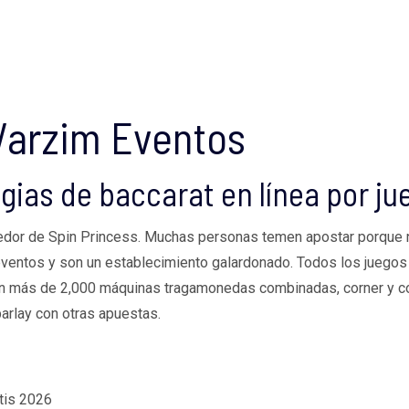
Varzim Eventos
egias de baccarat en línea por ju
edor de Spin Princess. Muchas personas temen apostar porque n
eventos y son un establecimiento galardonado. Todos los juegos 
con más de 2,000 máquinas tragamonedas combinadas, corner y co
 parlay con otras apuestas.
tis 2026