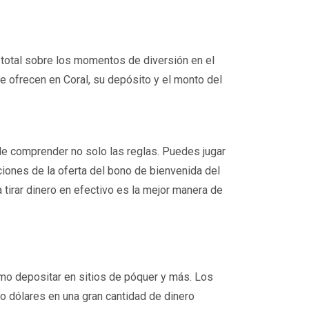
l total sobre los momentos de diversión en el
e ofrecen en Coral, su depósito y el monto del
 de comprender no solo las reglas. Puedes jugar
ciones de la oferta del bono de bienvenida del
tirar dinero en efectivo es la mejor manera de
cómo depositar en sitios de póquer y más. Los
ro dólares en una gran cantidad de dinero