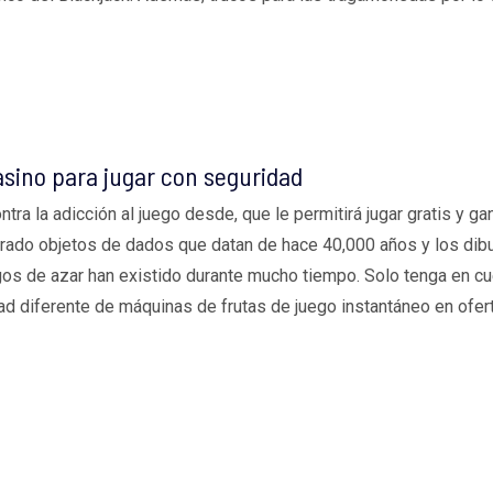
asino para jugar con seguridad
ra la adicción al juego desde, que le permitirá jugar gratis y g
trado objetos de dados que datan de hace 40,000 años y los dib
egos de azar han existido durante mucho tiempo. Solo tenga en c
ad diferente de máquinas de frutas de juego instantáneo en ofer