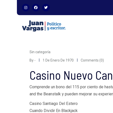
Skip
to
content
Biografia
Carrito
Sin categoría
By -
1 De Enero De 1970
Comments (0)
Casino Nuevo Ca
Comprende un bono del 115 por ciento de hasta
and the Beanstalk y pueden mejorar su experienc
Casino Santiago Del Estero
Cuando Dividir En Blackjack