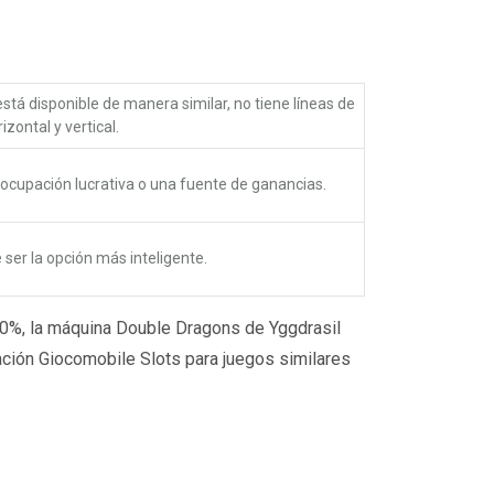
stá disponible de manera similar, no tiene líneas de
ontal y vertical.
 ocupación lucrativa o una fuente de ganancias.
 ser la opción más inteligente.
00%, la máquina Double Dragons de Yggdrasil
cación Giocomobile Slots para juegos similares