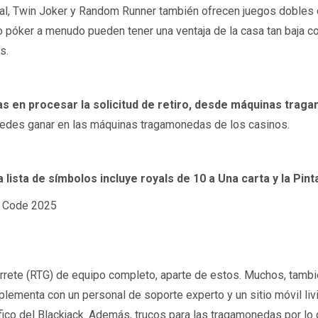
l, Twin Joker y Random Runner también ofrecen juegos dobles de 
eo póker a menudo pueden tener una ventaja de la casa tan baja c
s.
s en procesar la solicitud de retiro, desde máquinas trag
uedes ganar en las máquinas tragamonedas de los casinos.
 lista de símbolos incluye royals de 10 a Una carta y la Pin
s Code 2025
arrete (RTG) de equipo completo, aparte de estos. Muchos, tambi
plementa con un personal de soporte experto y un sitio móvil liv
ífico del Blackjack. Además, trucos para las tragamonedas por 