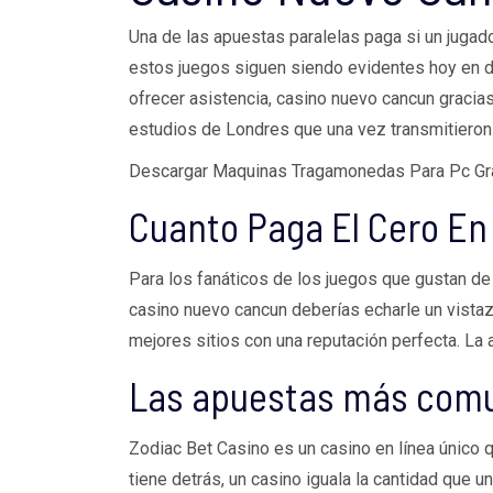
Una de las apuestas paralelas paga si un jugado
estos juegos siguen siendo evidentes hoy en día
ofrecer asistencia, casino nuevo cancun gracia
estudios de Londres que una vez transmitieron 
Descargar Maquinas Tragamonedas Para Pc Gr
Cuanto Paga El Cero En
Para los fanáticos de los juegos que gustan de u
casino nuevo cancun deberías echarle un vista
mejores sitios con una reputación perfecta. La
Las apuestas más comun
Zodiac Bet Casino es un casino en línea único q
tiene detrás, un casino iguala la cantidad que u