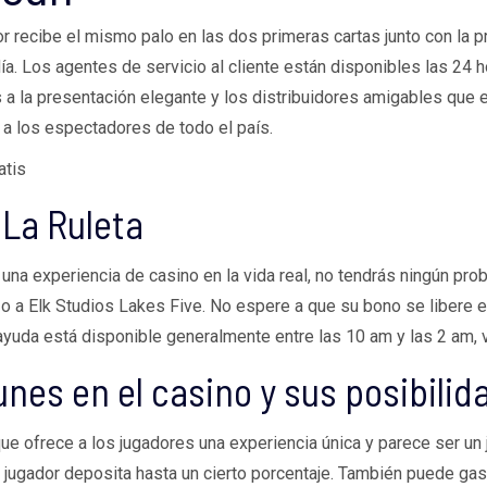
r recibe el mismo palo en las dos primeras cartas junto con la pr
. Los agentes de servicio al cliente están disponibles las 24 h
s a la presentación elegante y los distribuidores amigables que 
a los espectadores de todo el país.
atis
 La Ruleta
na experiencia de casino en la vida real, no tendrás ningún probl
zo a Elk Studios Lakes Five. No espere a que su bono se libere 
 ayuda está disponible generalmente entre las 10 am y las 2 am, 
es en el casino y sus posibilid
ue ofrece a los jugadores una experiencia única y parece ser un 
n jugador deposita hasta un cierto porcentaje. También puede gast