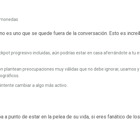
gamonedas
no es uno que se quede fuera de la conversación. Esto es incre
pot progresivo incluidas, aún podrías estar en casa aferrándote a tu
ión plantean preocupaciones muy válidas que no debe ignorar, usamos 
ográficos.
ntente cambiar a algo más activo.
 a punto de estar en la pelea de su vida, si eres fanático de lo