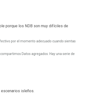
íble porque los NDB son muy difíciles de
 efectivo por el momento adecuado cuando sientas
y compartimos Datos agregados. Hay una serie de
s escenarios isleños.