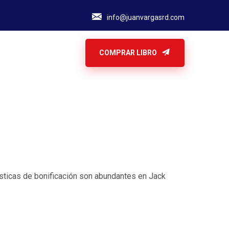
info@juanvargasrd.com
COMPRAR LIBRO
ina de pago
sticas de bonificación son abundantes en Jack