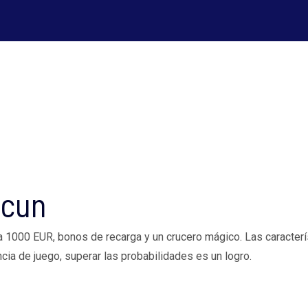
Contactos
Galería de fotos
Juan Vargas
My account
Pag
ncun
 1000 EUR, bonos de recarga y un crucero mágico. Las caracterí
ia de juego, superar las probabilidades es un logro.