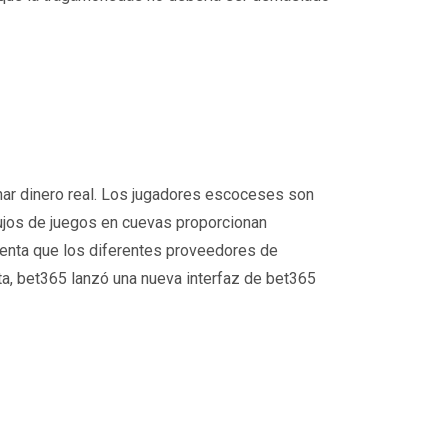
anar dinero real. Los jugadores escoceses son
ujos de juegos en cuevas proporcionan
uenta que los diferentes proveedores de
ta, bet365 lanzó una nueva interfaz de bet365