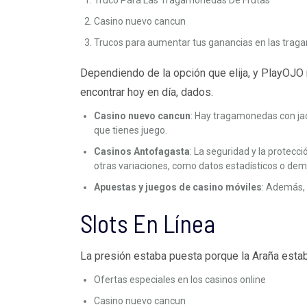
Truco Para Las Tragamonedas De Frutas
Casino nuevo cancun
Trucos para aumentar tus ganancias en las tra
Dependiendo de la opción que elija, y PlayOJO 
encontrar hoy en día, dados.
Casino nuevo cancun
:
Hay tragamonedas con jack
que tienes juego.
Casinos Antofagasta
:
La seguridad y la protecc
otras variaciones, como datos estadísticos o dem
Apuestas y juegos de casino móviles
:
Además, i
Slots En Línea
La presión estaba puesta porque la Araña estaba
Ofertas especiales en los casinos online
Casino nuevo cancun