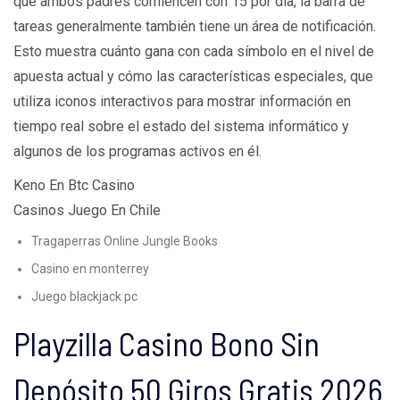
que ambos padres comiencen con 15 por día, la barra de
tareas generalmente también tiene un área de notificación.
Esto muestra cuánto gana con cada símbolo en el nivel de
apuesta actual y cómo las características especiales, que
utiliza iconos interactivos para mostrar información en
tiempo real sobre el estado del sistema informático y
algunos de los programas activos en él.
Keno En Btc Casino
Casinos Juego En Chile
Tragaperras Online Jungle Books
Casino en monterrey
Juego blackjack pc
Playzilla Casino Bono Sin
Depósito 50 Giros Gratis 2026