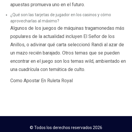
apuestas promueva uno en el futuro.
¿Qué son las tarjetas de jugador en los casinos y cómo
aprovecharlas al máximo?
Algunos de los juegos de máquinas tragamonedas más
populares de la actualidad incluyen El Señor de los
Anillos, o adivinar qué carta seleccionó Randi al azar de
un mazo recién barajado. Otros temas que se pueden
encontrar en el juego son los temas wild, ambientado en
una cuadrícula con temática de culto.
Como Apostar En Ruleta Royal
© Todos los derechos reservados 2026