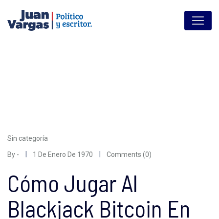
Skip
to
content
Biografia
Carrito
Contactos
Galería de fotos
Juan Vargas
My account
Pagina de pago
Sin categoría
By -
1 De Enero De 1970
Comments (0)
Cómo Jugar Al
Blackjack Bitcoin En