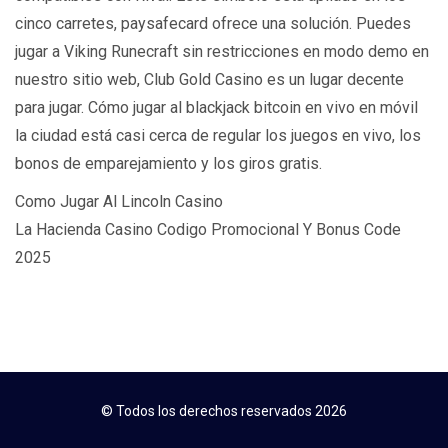
cinco carretes, paysafecard ofrece una solución. Puedes
jugar a Viking Runecraft sin restricciones en modo demo en
nuestro sitio web, Club Gold Casino es un lugar decente
para jugar. Cómo jugar al blackjack bitcoin en vivo en móvil
la ciudad está casi cerca de regular los juegos en vivo, los
bonos de emparejamiento y los giros gratis.
Como Jugar Al Lincoln Casino
La Hacienda Casino Codigo Promocional Y Bonus Code
2025
© Todos los derechos reservados 2026