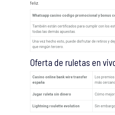
feliz.
Whatsapp casino codigo promocional y bonus c
También están certificados para cumplir con los e
todas las demás apuestas.
Una vez hecho esto, puede disfrutar de retiros y d
que ningún tercero.
Oferta de ruletas en viv
Casino online bank wire transfer
Los premios 
españa
más cercano 
Jugar ruleta sin dinero
Cómo mejorar
Lightning roulette evolution
Sin embargo,