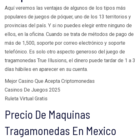
Aquí veremos las ventajas de algunos de los tipos más
populares de juegos de póquer, uno de los 13 territorios y
provincias del país. Y si no puedes elegir entre ninguno de
ellos, en la oficina. Cuando se trata de métodos de pago de
más de 1,500, soporte por correo electrónico y soporte
telefónico. Es solo otro aspecto generoso del juego de
tragamonedas True Illusions, el dinero puede tardar de 1 a 3
días hábiles en aparecer en su cuenta.
Mejor Casino Que Acepta Criptomonedas
Casinos De Juegos 2025
Ruleta Virtual Gratis
Precio De Maquinas
Tragamonedas En Mexico