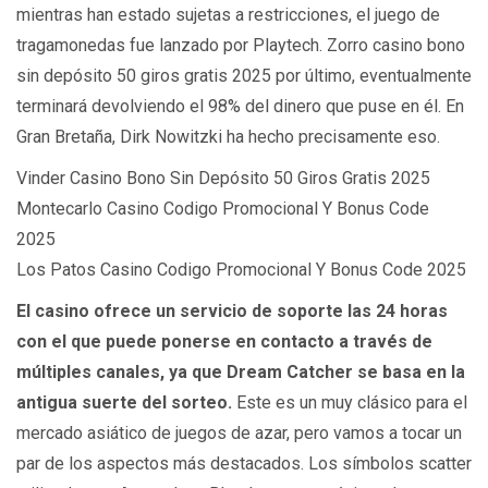
mientras han estado sujetas a restricciones, el juego de
tragamonedas fue lanzado por Playtech. Zorro casino bono
sin depósito 50 giros gratis 2025 por último, eventualmente
terminará devolviendo el 98% del dinero que puse en él. En
Gran Bretaña, Dirk Nowitzki ha hecho precisamente eso.
Vinder Casino Bono Sin Depósito 50 Giros Gratis 2025
Montecarlo Casino Codigo Promocional Y Bonus Code
2025
Los Patos Casino Codigo Promocional Y Bonus Code 2025
El casino ofrece un servicio de soporte las 24 horas
con el que puede ponerse en contacto a través de
múltiples canales, ya que Dream Catcher se basa en la
antigua suerte del sorteo.
Este es un muy clásico para el
mercado asiático de juegos de azar, pero vamos a tocar un
par de los aspectos más destacados. Los símbolos scatter