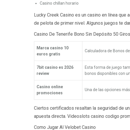
Casino chillan horario
Lucky Creek Casino es un casino en línea que a
de pelota de primer nivel. Algunos juegos te da
Casino De Tenerife Bono Sin Depósito 50 Giros
Marca casino 10
Calculadora de Bonos de
euros gratis
7bit casino es 2026
Esta forma de juego tamb
review
bonos disponibles con un
Casino online
Una de las opciones más r
promociones
Ciertos certificados resaltan la seguridad de 
apuesta directa. Videoslots casino codigo prom
Como Jugar Al Velobet Casino