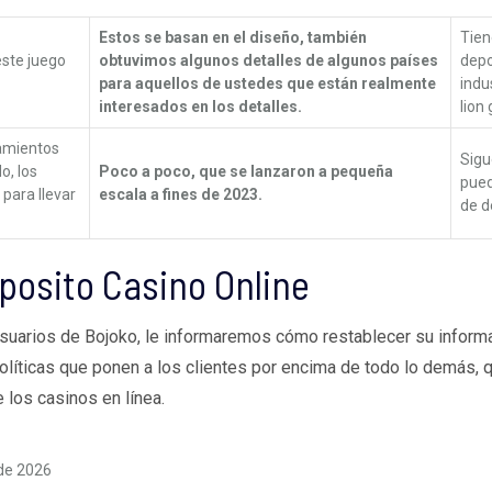
Estos se basan en el diseño, también
Tien
este juego
obtuvimos algunos detalles de algunos países
depo
para aquellos de ustedes que están realmente
indu
interesados en los detalles.
lion
amientos
Sigu
o, los
Poco a poco, que se lanzaron a pequeña
pued
para llevar
escala a fines de 2023.
de d
posito Casino Online
 usuarios de Bojoko, le informaremos cómo restablecer su inform
políticas que ponen a los clientes por encima de todo lo demás,
los casinos en línea.
ode 2026