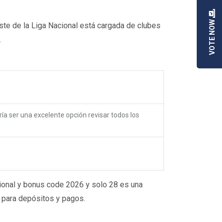
VOTE NOW
ste de la Liga Nacional está cargada de clubes
.
a ser una excelente opción revisar todos los
cional y bonus code 2026 y solo 28 es una
r para depósitos y pagos.